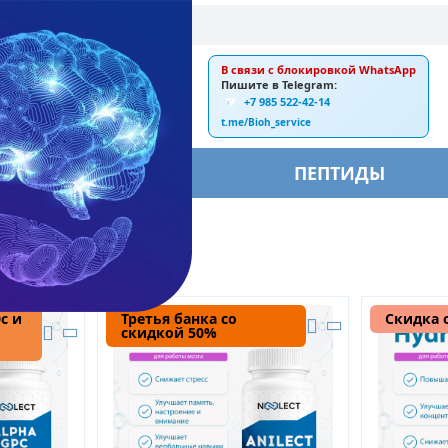
В связи с блокировкой WhatsApp
E-mail:
Пишите в Telegram:
+7 985 522-42-14
ankebiorus@gmail.com
t.me/Bioh_service
БЫ
ПЕПТИДЫ
с и
Третья банка со
Скидка 
скидкой 50%