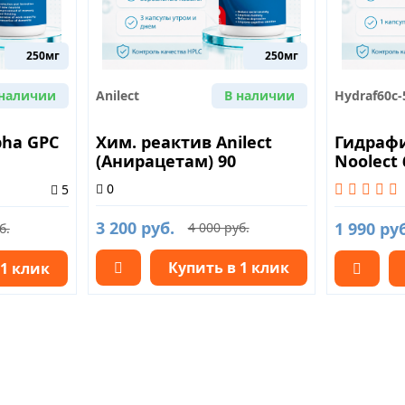
250мг
250мг
 наличии
Anilect
В наличии
Hydraf60c-
pha GPC
Хим. реактив Anilect
Гидрафи
(Анирацетам) 90
Nooleсt
0
5
3 200 руб.
1 990 ру
4 000 руб.
б.
Купить в 1 клик
 1 клик