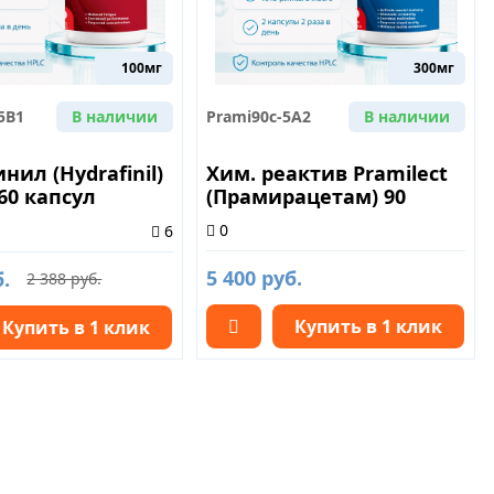
100мг
300мг
5B1
В наличии
Prami90c-5A2
В наличии
нил (Hydrafinil)
Хим. реактив Pramilect
 60 капсул
(Прамирацетам) 90
0
6
5 400 руб.
б.
2 388 руб.
Купить в 1 клик
Купить в 1 клик