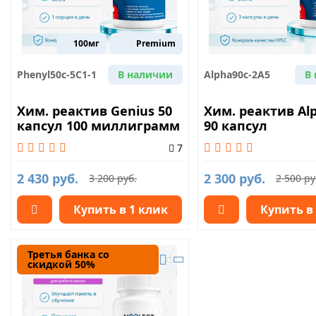
100мг
Premium
Phenyl50c-5C1-1
В наличии
Alpha90c-2A5
В
Хим. реактив Genius 50
Хим. реактив Al
капсул 100 миллиграмм
90 капсул
7
2 430 руб.
2 300 руб.
3 200 руб.
2 500 ру
Купить в 1 клик
Купить в
Третья банка со
скидкой 50%