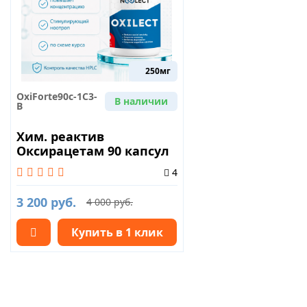
250мг
OxiForte90c-1C3-
В наличии
B
Хим. реактив
Оксирацетам 90 капсул
4
3 200 руб.
4 000 руб.
Купить в 1 клик