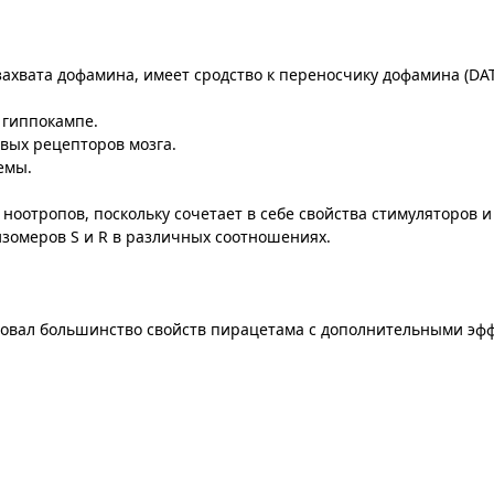
хвата дофамина, имеет сродство к переносчику дофамина (DAT)
 гиппокампе.
вых рецепторов мозга.
емы.
оотропов, поскольку сочетает в себе свойства стимуляторов и
изомеров S и R в различных соотношениях.
едовал большинство свойств пирацетама с дополнительными эф