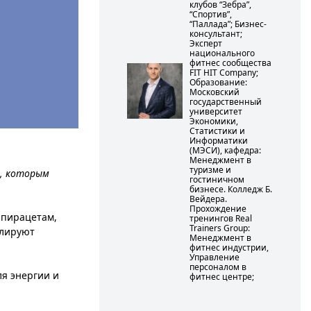
клубов “Зебра”,
“Спортив”,
“Паллада”; Бизнес-
консультант;
Эксперт
национального
фитнес сообщества
FIT HIT Company;
Образование:
Московский
государственный
университет
Экономики,
Статистики и
Информатики
(МЭСИ), кафедра:
Менеджмент в
туризме и
ц, которым
гостиничном
бизнесе. Колледж Б.
Вейдера.
Прохождение
лпирацетам,
тренингов Real
Trainers Group:
улируют
Менеджмент в
фитнес индустрии,
Управление
персоналом в
я энергии и
фитнес центре;