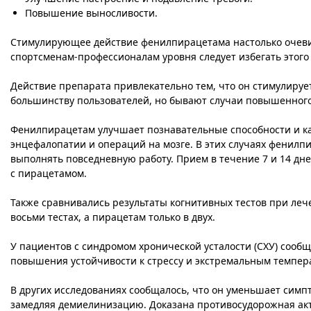
Повышение выносливости.
Стимулирующее действие фенилпирацетама настолько очевид
спортсменам-профессионалам уровня следует избегать этого
Действие препарата привлекательно тем, что он стимулирует, 
большинству пользователей, но бывают случаи повышенного
Фенилпирацетам улучшает познавательные способности и ка
энцефалопатии и операций на мозге. В этих случаях фенилп
выполнять повседневную работу. Прием в течение 7 и 14 д
с пирацетамом.
Также сравнивались результаты когнитивных тестов при леч
восьми тестах, а пирацетам только в двух.
У пациентов с синдромом хронической усталости (СХУ) сооб
повышения устойчивости к стрессу и экстремальным темпер
В других исследованиях сообщалось, что он уменьшает симп
замедляя демиелинизацию. Доказана противосудорожная акт