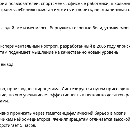
рии пользователей: спортсмены, офисные работники, школьник
травмы. «Фенил» помогал им жить и творить, не ограничивая 
х людей все изменилось. Вернулись головные боли, утомляемост
экспериментальный ноотроп, разработанный в 2005 году японс
цетам поднимает мышление на качественно новый уровень.
 вывод.
во, производное пирацетама. Синтезируется путем присоедин
е, но оно увеличивает эффективность в несколько десятков ра
тами.
ивно проникать через гематоэнцефалический барьер в мозг и
счикам нейромедиаторов. Фенилпирацетам отличается высоко
остигает 5 часов.