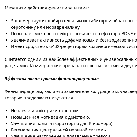
Механизм действия фенилпирацетама:
S-изомер служит избирательным ингибитором обратного за
серотонину или норадреналину.
Повышает мозгового нейтротрофического фактора BDNF в
Увеличивает активность дофаминовых и безнзодиазепино
Имеет сродство к α4β2-рецепторам холинергической сист
Считается одним из наиболее эффективных и универсальных н
рацетамов. Коммерческие препараты состоят из смеси двух 
Эффекты после приема фенилпирацетама
Фенилпирацетам, как и его заменитель колурацетам, унасл
которые продолжают изучаться.
Ненавязчивый прилив энергии.
Повышенная мотивация к действию.
Улучшение памяти (характерно для R-изомера).
Регенерация центральной нервной системы.
Улучшение настроение и подавление тревоги.