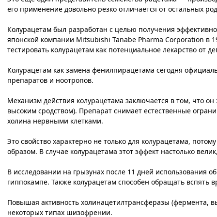
его применение довольно резко отличается от остальных р
Колурацетам был разработан с целью получения эффективног
японской компании Mitsubishi Tanabe Pharma Corporation в 19
тестировать колурацетам как потенциальное лекарство от де
Колурацетам как замена фенилпирацетама сегодня официальн
препаратов и ноотропов.
Механизм действия колурацетама заключается в том, что он
высоким сродством). Препарат снимает естественные ограни
холина нервными клетками.
Это свойство характерно не только для колурацетама, пото
образом. В случае колурацетама этот эффект настолько вели
В исследовании на грызунах после 11 дней использования о
гиппокампе. Также колурацетам способен обращать вспять 
Повышая активность холинацетилтрансферазы (фермента, в
некоторых типах шизофрении.