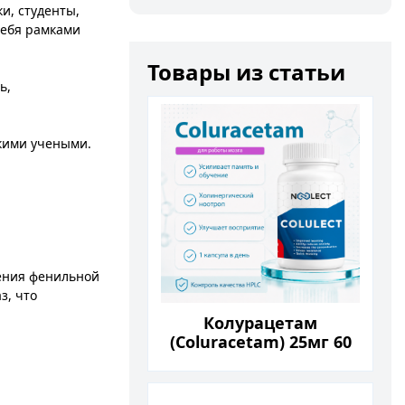
и, студенты,
себя рамками
Товары из статьи
ь,
кими учеными.
ения фенильной
з, что
Колурацетам
(Coluracetam) 25мг 60
капсул
й