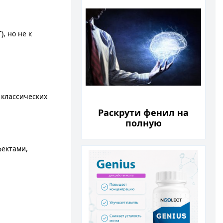
, но не к
 классических
Раскрути фенил на
полную
фектами,