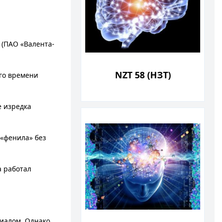
(ПАО «Валента-
NZT 58 (НЗТ)
го времени
е изредка
«фенила» без
а работал
иалом. Однако