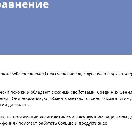
равнение
тама («Фенотропила») для спортсменов, студентов и других ли
ески похожи и обладают схожими свойствами. Среди них фени
лей. Они нормализуют обмен в клетках головного мозга, стим
кий дисбаланс.
», на протяжении десятилетий считался лучшим рацетамом дл
«фенил» помогает работать больше и продуктивнее.