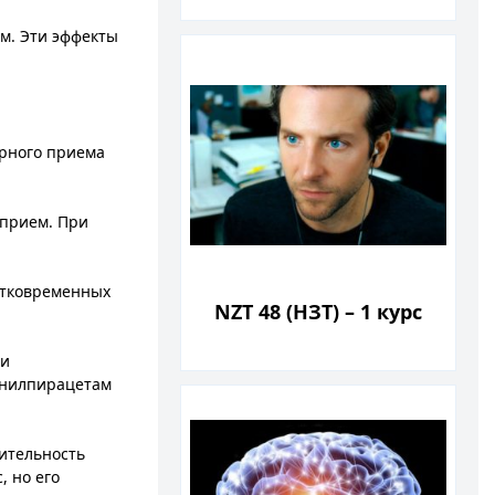
м. Эти эффекты
ярного приема
 прием. При
атковременных
NZT 48 (НЗТ) – 1 курс
ри
фенилпирацетам
дительность
, но его