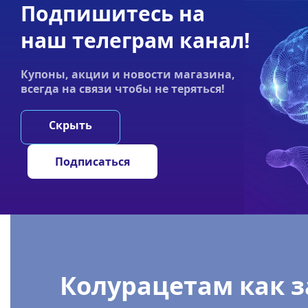
Подпишитесь на
Акции
Оплата
Статьи
Контакты
наш телеграм канал!
График работы:
Купоны, акции и новости магазина,
Пн-пт 9:00–19:00
всегда на связи чтобы не теряться!
НООТРОПЫ
ГРИ
Скрыть
Главная
/
Статьи
/
Колурацетам как замена фенилпирацет
Подписаться
Колурацетам как 