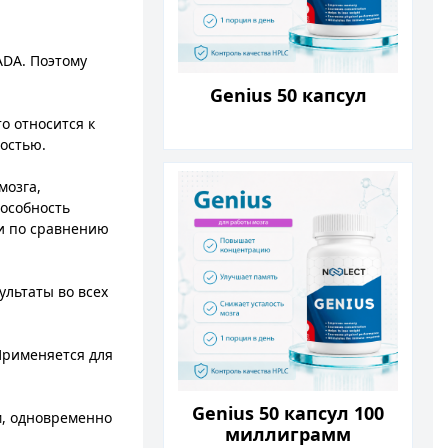
ADA. Поэтому
Genius 50 капсул
о относится к
остью.
мозга,
пособность
ти по сравнению
льтаты во всех
Применяется для
Genius 50 капсул 100
м, одновременно
миллиграмм