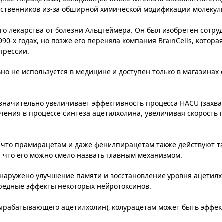
одственников из-за обширной химической модификации молекул
о лекарства от болезни Альцгеймера. Он был изобретен сотру
90-х годах, но позже его переняла компания BrainCells, котора
прессии.
о не используется в медицине и доступен только в магазинах
 значительно увеличивает эффективность процесса HACU (захва
чения в процессе синтеза ацетилхолина, увеличивая скорость
му что прамирацетам и даже фенилпирацетам также действуют т
к, что его можно смело назвать главным механизмом.
бнаружено улучшение памяти и восстановление уровня ацетилх
вредные эффекты некоторых нейротоксинов.
ырабатывающего ацетилхолин), колурацетам может быть эффек