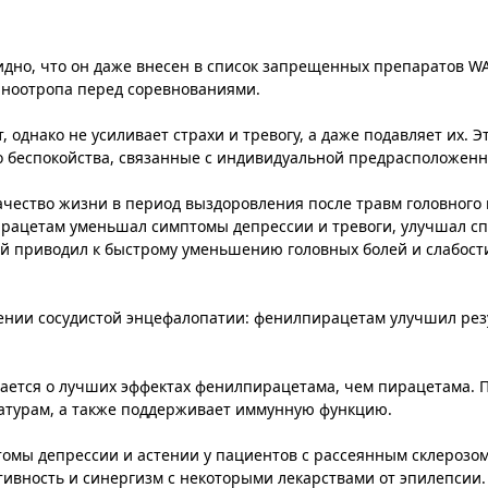
но, что он даже внесен в список запрещенных препаратов W
 ноотропа перед соревнованиями.
однако не усиливает страхи и тревогу, а даже подавляет их. Эт
 беспокойства, связанные с индивидуальной предрасположенн
чество жизни в период выздоровления после травм головного 
ирацетам уменьшал симптомы депрессии и тревоги, улучшал с
ней приводил к быстрому уменьшению головных болей и слабос
ении сосудистой энцефалопатии: фенилпирацетам улучшил резу
щается о лучших эффектах фенилпирацетама, чем пирацетама. 
атурам, а также поддерживает иммунную функцию.
томы депрессии и астении у пациентов с рассеянным склерозо
ивность и синергизм с некоторыми лекарствами от эпилепсии.