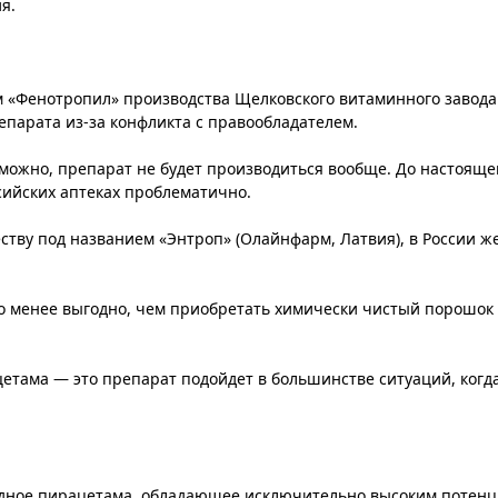
я.
«Фенотропил» производства Щелковского витаминного завода 
репарата из-за конфликта с правообладателем.
можно, препарат не будет производиться вообще. До настояще
сийских аптеках проблематично.
ству под названием «Энтроп» (Олайнфарм, Латвия), в России ж
о менее выгодно, чем приобретать химически чистый порошок 
етама — это препарат подойдет в большинстве ситуаций, когд
одное пирацетама, обладающее исключительно высоким потенц