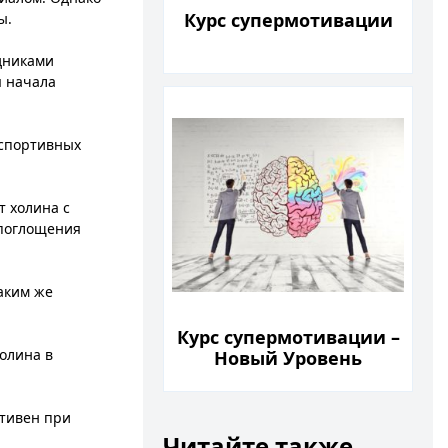
Курс супермотивации
ы.
дниками
я начала
 спортивных
т холина с
 поглощения
аким же
Курс супермотивации –
олина в
Новый Уровень
тивен при
Читайте также