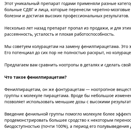
Этот уникальный препарат годами применяли разные катего
больные СДВГ и лица, которые перенесли черепно-мозговые 
болезни и достигая высоких профессиональных результатов.
Несколько лет назад препарат пропал из продажи, и для эти
рассеянность, усталость и плохая работоспособность.
Мы советуем колурацетам на замену фенилпирацетама. Это 
Его потенциал до сих пор не полностью раскрыт, но колура
Предлагаем вам сравнить ноотропы в деталях и сделать свой
Что такое фенилпирацетам?
Фенилпирацетам, он же фонтурацетам — ноотропное вещест
группы к молекуле пирацетама. Вроде бы небольшое изменени
позволяет использовать меньшие дозы с высокими результа
Введение фенильной группы помогло молекуле более эффект
продемонстрировать большее сродство к некоторым перено
биодоступностью (почти 100%), а период его полувыведения д