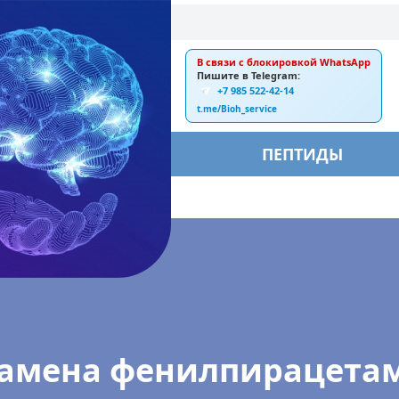
В связи с блокировкой WhatsApp
E-mail:
Пишите в Telegram:
+7 985 522-42-14
ankebiorus@gmail.com
t.me/Bioh_service
БЫ
ПЕПТИДЫ
ама: сравнение
замена фенилпирацетам