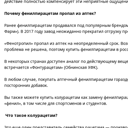
действие полностью компенсирует эти неприятные ощущени
Почему фенилпирацетам пропал из аптек?
Ранее фенилпирацетам продавался под популярным брендом 
Фарм»). В 2017 году завод неожиданно прекратил отгрузку п
«Фенотропил» пропал из аптек на неопределенный срок. Воз
проблема не решена, поэтому купить фенилпирацетам в рос
В некоторых странах доступен аналог по действующему веще
встречается «Фонтурацетам» (Обнинская ХФК).
В любом случае, покупать аптечный фенилпирацетам горазд
посторонних добавок.
Вы также можете купить колурацетам как замену фенилпирац
«фенил», в том числе для спортсменов и студентов.
Что такое колурацетам?
Это еще один представитель семейства рацетама — произв