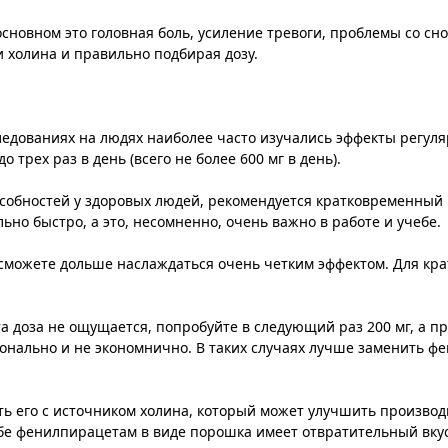
новном это головная боль, усиление тревоги, проблемы со сно
 холина и правильно подбирая дозу.
следованиях на людях наиболее часто изучались эффекты регул
о трех раз в день (всего не более 600 мг в день).
собностей у здоровых людей, рекомендуется кратковременный
но быстро, а это, несомненно, очень важно в работе и учебе.
сможете дольше наслаждаться очень четким эффектом. Для кр
та доза не ощущается, попробуйте в следующий раз 200 мг, а п
ионально и не экономнично. В таких случаях лучше заменить 
ть его с источником холина, который может улучшить произво
бе фенилпирацетам в виде порошка имеет отвратительный вкус