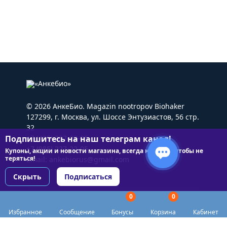
© 2026 АнкеБио. Magazin nootropov Biohaker
127299, г. Москва, ул. Шоссе Энтузиастов, 56 стр.
32
Подпишитесь на наш телеграм канал!
+7 (495) 227-22-05
+7 (985) 227-22-05
Купоны, акции и новости магазина, всегда на связи чтобы не
теряться!
Email:
ankebiorus@gmail.com
Скрыть
Подписаться
0
0
Разделы сайта
Избранное
Сообщение
Бонусы
Корзина
Кабинет