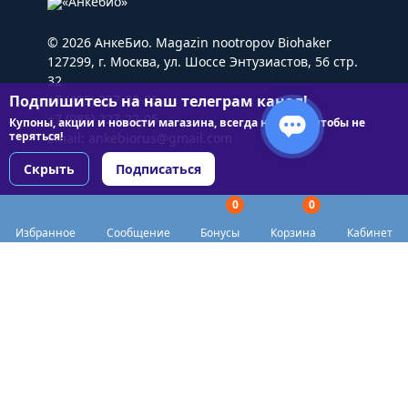
© 2026 АнкеБио. Magazin nootropov Biohaker
127299, г. Москва, ул. Шоссе Энтузиастов, 56 стр.
32
Подпишитесь на наш телеграм канал!
+7 (495) 227-22-05
+7 (985) 227-22-05
Купоны, акции и новости магазина, всегда на связи чтобы не
теряться!
Email:
ankebiorus@gmail.com
Скрыть
Подписаться
0
0
Разделы сайта
Избранное
Сообщение
Бонусы
Корзина
Кабинет
Категории
Доставка
Biohacker Host в соцсетях