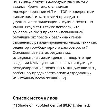
гиперинсулинемического-эугликемического
зажима. Кроме того, отслеживая
фосфорилирование AKT и mTOR, исследователи
смогли заметить, что NMN приводит к
улучшению сигнализации инсулина скелетных
мышц. Результаты также показали, что
добавление NMN привело к повышенной
регуляции экспрессии различных генов,
связанных с ремоделированием мышц, таких как
рецептор тромбоцитарного фактора роста ?.
Основываясь на этих результатах,
исследователи смогли сделать вывод, что при
введении NMN чувствительность к инсулину и
ремоделирование скелетных мышц улучшились,
особенно у преддиабетических и страдающих
избыточным весом женщин [2].
Список источников
[1] Shade Ch. PubMed Central (PMC) [Internet];