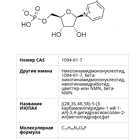
Номер CAS
1094-61-7
Другие имена
Никотинамидмононуклеотид,
1094-61-7, бета-
никотинамидмононуклеотид,
никотинамидриботид,
цвиттер-ион NMN, бета-
NMN
Название
[(2R,3S,4R,5R)-5-(3-
ИЮПАК
карбамоилпиридин-1-ий-1-
ил)-3,4-дигидроксиоксолан-2-
ил]метилгидрофосфат
Молекулярная
C₁₁H₁₅N₂O₈P
формула