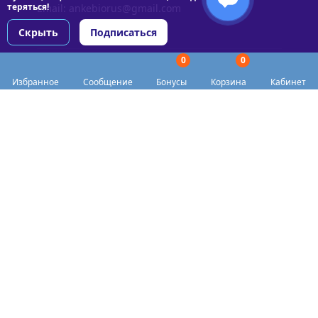
теряться!
Email:
ankebiorus@gmail.com
Скрыть
Подписаться
0
0
Разделы сайта
Избранное
Сообщение
Бонусы
Корзина
Кабинет
Категории
Доставка
Biohacker Host в соцсетях
Публичная оферта
Политика конфиденциальности
Согласие на обработку персональных данных
Пункты выдачи
Акции