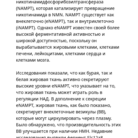
никотинамидфосфорибозилтрансфераза
(NAMPT), которая катализирует превращение
никотинамида в NMN. NAMPT существует как
внеклеточно (eNAMPT), так и внутриклеточно
(iNAMPT). Однако eNAMPT известен своей более
высокой ферментативной активностью и
широкой доступностью, поскольку он
вырабатывается жировыми клетками, клетками
печени, лейкоцитами, клетками сердца и
клетками мозга.
Исследования показали, что как бурая, так и
белая жировая ткань активно секретируют
высокие уровни eNAMPT, что указывает на то,
что жировая ткань может играть роль в
регуляции НАД. В дополнение к секреции
eNAMPT, жировая ткань, как было показано,
секретирует внеклеточные везикулы (ВВ),
которые могут циркулировать через плазму.
Было обнаружено, что производительность этих
ВВ улучшается при наличии НМН. Недавние
исследования выявили фермент Slc12a8,