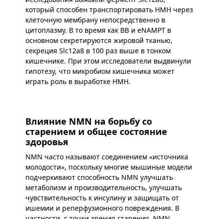
который способен транспортировать НМН через
клеточную мембрану непосредственно в
цитоплазму. В то время как ВВ и eNAMPT в
основном секретируются жировой тканью,
секреция Slc12a8 в 100 раз выше в тонком
кишечнике. При этом исследователи выдвинули
гипотезу, что микробиом кишечника может
играть роль в выработке НМН.
Влияние NMN на борьбу со
старением и общее состояние
здоровья
NMN часто называют соединением «источника
молодости», поскольку многие мышиные модели
подчеркивают способность NMN улучшать
метаболизм и производительность, улучшать
чувствительность к инсулину и защищать от
ишемии и реперфузионного повреждения. В
частности, с точки зрения старения, NMN