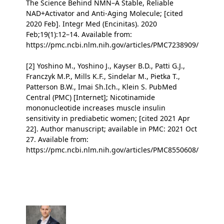
The Science Behind NMN–A Stable, Reliable
NAD+Activator and Anti-Aging Molecule; [cited
2020 Feb]. Integr Med (Encinitas). 2020
Feb;19(1):12–14. Available from:
https://pmc.ncbi.nlm.nih.gov/articles/PMC7238909/
[2] Yoshino M., Yoshino J., Kayser B.D., Patti G.J.,
Franczyk M.P., Mills K.F., Sindelar M., Pietka T.,
Patterson B.W., Imai Sh.Ich., Klein S. PubMed
Central (PMC) [Internet]; Nicotinamide
mononucleotide increases muscle insulin
sensitivity in prediabetic women; [cited 2021 Apr
22]. Author manuscript; available in PMC: 2021 Oct
27. Available from:
https://pmc.ncbi.nlm.nih.gov/articles/PMC8550608/