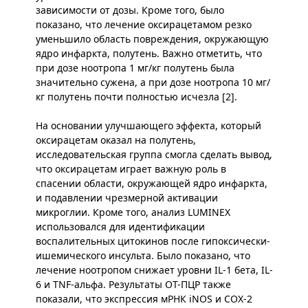
зависимости от дозы. Кроме того, было
показано, что лечение оксирацетамом резко
уменьшило область повреждения, окружающую
ядро инфаркта, полутень. Важно отметить, что
при дозе ноотропа 1 мг/кг полутень была
значительно сужена, а при дозе ноотропа 10 мг/
кг полутень почти полностью исчезла [2].
На основании улучшающего эффекта, который
оксирацетам оказал на полутень,
исследовательская группа смогла сделать вывод,
что оксирацетам играет важную роль в
спасении области, окружающей ядро инфаркта,
и подавлении чрезмерной активации
микроглии. Кроме того, анализ LUMINEX
использовался для идентификации
воспалительных цитокинов после гипоксически-
ишемического инсульта. Было показано, что
лечение ноотропом снижает уровни IL-1 бета, IL-
6 и TNF-альфа. Результаты ОТ-ПЦР также
показали, что экспрессия мРНК iNOS и COX-2