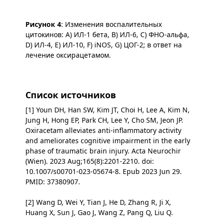
Рисунок 4
: Изменения воспалительных
цитокинов: A) ИЛ-1 бета, B) ИЛ-6, C) ФНО-альфа,
D) ИЛ-4, E) ИЛ-10, F) iNOS, G) ЦОГ-2; в ответ на
лечение оксирацетамом.
Список источников
[1] Youn DH, Han SW, Kim JT, Choi H, Lee A, Kim N,
Jung H, Hong EP, Park CH, Lee Y, Cho SM, Jeon JP.
Oxiracetam alleviates anti-inflammatory activity
and ameliorates cognitive impairment in the early
phase of traumatic brain injury. Acta Neurochir
(Wien). 2023 Aug;165(8):2201-2210. doi:
10.1007/s00701-023-05674-8. Epub 2023 Jun 29.
PMID: 37380907.
[2] Wang D, Wei Y, Tian J, He D, Zhang R, Ji X,
Huang X, Sun J, Gao J, Wang Z, Pang Q, Liu Q.