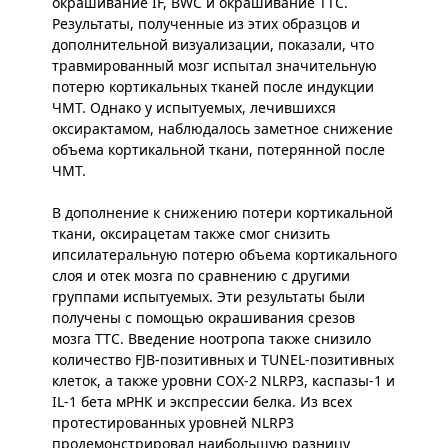
окрашивание IF, BWC и окрашивание TTC.
Результаты, полученные из этих образцов и
дополнительной визуализации, показали, что
травмированный мозг испытал значительную
потерю кортикальных тканей после индукции
ЧМТ. Однако у испытуемых, лечившихся
оксирактамом, наблюдалось заметное снижение
объема кортикальной ткани, потерянной после
ЧМТ.
В дополнение к снижению потери кортикальной
ткани, оксирацетам также смог снизить
ипсилатеральную потерю объема кортикального
слоя и отек мозга по сравнению с другими
группами испытуемых. Эти результаты были
получены с помощью окрашивания срезов
мозга TTC. Введение ноотропа также снизило
количество FJB-позитивных и TUNEL-позитивных
клеток, а также уровни COX-2 NLRP3, каспазы-1 и
IL-1 бета мРНК и экспрессии белка. Из всех
протестированных уровней NLRP3
продемонстрировал наибольшую разницу