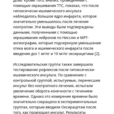
дозы. Кроме того, анализ, проведенный с
помощью окрашивания TTC, показал, что после
гипоксически-ишемического инсульта
наблюдалось большое ядро инфаркта, которое
значительно уменьшилось после лечения
ноотропом. Эти выводы были подтверждены
данными, полученными с помощью
окрашивания нейронов по Нисслю и МРТ-
ангиографии, которые подчеркнули уменьшение
отека мозга и ишемического инфаркта после
введения доз 1 мг/кг и 10 мг/кг оксирацетама [2].
Исследовательская группа также завершила
тестирование рефлексов после гипоксически-
ишемического инсульта. По сравнению с
контрольной группой, испытуемые, перенесшие
инсульт без ноотропного лечения, испытали
увеличение оборота конечности с течением
времени. Однако это измерение времени было
значительно сокращено в экспериментальных
группах, которым вводили Оксирацетам после
того, как произошел инсульт. Результаты