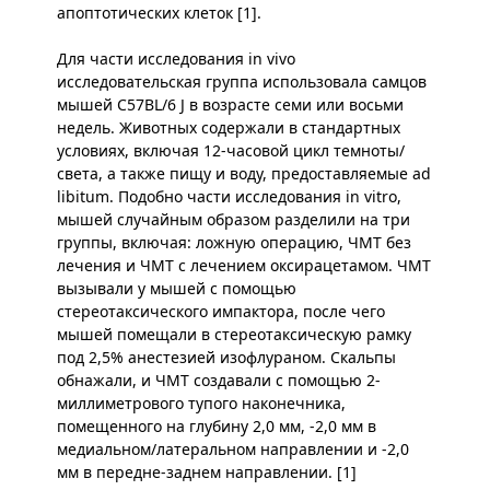
апоптотических клеток [1].
Для части исследования in vivo
исследовательская группа использовала самцов
мышей C57BL/6 J в возрасте семи или восьми
недель. Животных содержали в стандартных
условиях, включая 12-часовой цикл темноты/
света, а также пищу и воду, предоставляемые ad
libitum. Подобно части исследования in vitro,
мышей случайным образом разделили на три
группы, включая: ложную операцию, ЧМТ без
лечения и ЧМТ с лечением оксирацетамом. ЧМТ
вызывали у мышей с помощью
стереотаксического импактора, после чего
мышей помещали в стереотаксическую рамку
под 2,5% анестезией изофлураном. Скальпы
обнажали, и ЧМТ создавали с помощью 2-
миллиметрового тупого наконечника,
помещенного на глубину 2,0 мм, -2,0 мм в
медиальном/латеральном направлении и -2,0
мм в передне-заднем направлении. [1]