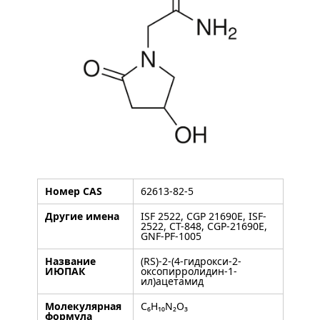
Номер CAS
62613-82-5
Другие имена
ISF 2522, CGP 21690E, ISF-
2522, CT-848, CGP-21690E,
GNF-PF-1005
Название
(RS)-2-(4-гидрокси-2-
ИЮПАК
оксопирролидин-1-
ил)ацетамид
Молекулярная
C₆H₁₀N₂O₃
формула