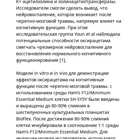
K+ ацетилхолина и холинацетилтрансферазы.
Исследователи смогли сделать вывод, что
нейровоспаление, которое возникает после
черепно-мозговой травмы, напрямую влияет на
когнитивную функцию. При этом
исследовательская группа Youn et al наблюдала
потенциальные способности оксирацетама
смягчать чрезмерное нейровоспаление для
восстановления нормального когнитивного
функционирования [1].
Модели in vitro и in vivo для демонстрации
эффектов оксирацетама на когнитивные
функции после черепно-мозговой травмы. с
использованием среды Ham’s F12/Minimum
Essential Medium клетки SH-SY5Y были введены
и выращены до 80-90% слияния в
шестилуночных культуральных планшетах
BioFlex. После достижения 80-90% слияния
клетки инкубировали в соотношении 1:1 среды
Ham’s F12/Minimum Essential Medium. Для
индукции модели исследователь использовал