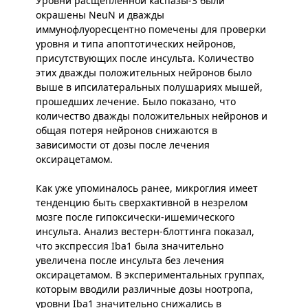
Уровни расщепленной каспазы-3 были
окрашены NeuN и дважды
иммунофлуоресцентно помечены для проверки
уровня и типа апоптотических нейронов,
присутствующих после инсульта. Количество
этих дважды положительных нейронов было
выше в ипсилатеральных полушариях мышей,
прошедших лечение. Было показано, что
количество дважды положительных нейронов и
общая потеря нейронов снижаются в
зависимости от дозы после лечения
оксирацетамом.
Как уже упоминалось ранее, микроглия имеет
тенденцию быть сверхактивной в незрелом
мозге после гипоксически-ишемического
инсульта. Анализ вестерн-блоттинга показал,
что экспрессия Iba1 была значительно
увеличена после инсульта без лечения
оксирацетамом. В экспериментальных группах,
которым вводили различные дозы ноотропа,
уровни Iba1 значительно снижались в