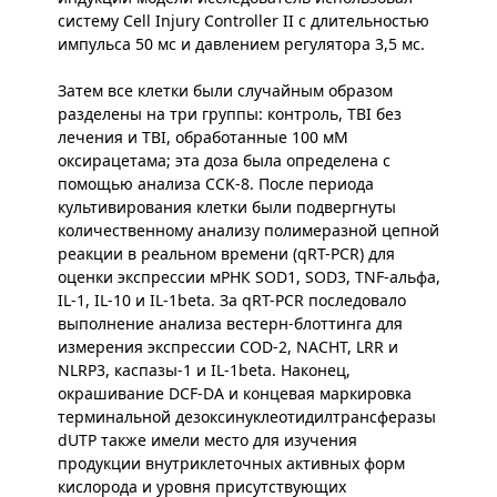
систему Cell Injury Controller II с длительностью
импульса 50 мс и давлением регулятора 3,5 мс.
Затем все клетки были случайным образом
разделены на три группы: контроль, TBI без
лечения и TBI, обработанные 100 мМ
оксирацетама; эта доза была определена с
помощью анализа CCK-8. После периода
культивирования клетки были подвергнуты
количественному анализу полимеразной цепной
реакции в реальном времени (qRT-PCR) для
оценки экспрессии мРНК SOD1, SOD3, TNF-альфа,
IL-1, IL-10 и IL-1beta. За qRT-PCR последовало
выполнение анализа вестерн-блоттинга для
измерения экспрессии COD-2, NACHT, LRR и
NLRP3, каспазы-1 и IL-1beta. Наконец,
окрашивание DCF-DA и концевая маркировка
терминальной дезоксинуклеотидилтрансферазы
dUTP также имели место для изучения
продукции внутриклеточных активных форм
кислорода и уровня присутствующих