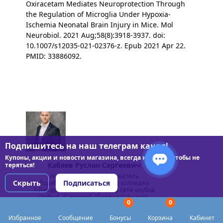
Oxiracetam Mediates Neuroprotection Through
the Regulation of Microglia Under Hypoxia-
Ischemia Neonatal Brain Injury in Mice. Mol
Neurobiol. 2021 Aug;58(8):3918-3937. doi:
10.1007/s12035-021-02376-z. Epub 2021 Apr 22.
PMID: 33886092.
Подпишитесь на наш телеграм канал!
Купоны, акции и новости магазина, всегда на связи чтобы не
Кабаев Руслан Сергеевич
теряться!
Направление: Преподаватель
Скрыть
Подписаться
бодибилдинга (практика) в колледже
Б.Вейдера; Фитнес директор сети клубов
“Зебра”, “Спортив”, “Паллада”; Бизнес-
0
0
консультант; Эксперт национального
фитнес сообщества FIT HIT Company;
Избранное
Сообщение
Бонусы
Корзина
Кабинет
Образование: Московский