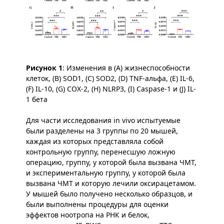
Рисунок 1
: Изменения в (A) жизнеспособности
клеток, (B) SOD1, (C) SOD2, (D) TNF-альфа, (E) IL-6,
(F) IL-10, (G) COX-2, (H) NLRP3, (I) Caspase-1 и (J) IL-
1 бета
Для части исследования in vivo испытуемые
были разделены на 3 группы по 20 мышей,
каждая из которых представляла собой
контрольную группу, перенесшую ложную
операцию, группу, у которой была вызвана ЧМТ,
и экспериментальную группу, у которой была
вызвана ЧМТ и которую лечили оксирацетамом.
У мышей было получено несколько образцов, и
были выполнены процедуры для оценки
эффектов ноотропа на РНК и белок,