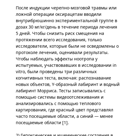
После индукции черепно-мозговой травмы или
ложной операции оксирацетам вводили
внутрибрюшинно экспериментальной группе в
дозах 30 мг/кг/день в течение периода лечения
5 дней. Чтобы снизить риск смещения на
протяжении всего исследования, только
исследователи, которые были не осведомлены о
протоколе лечения, оценивали результаты.
Чтобы наблюдать эффекты ноотропа у
испытуемых, участвовавших в исследовании in
vitro, были проведены три различных
когнитивных теста, включая: распознавание
новых объектов, Y-образный лабиринт и водный
лабиринт Морриса. Тесты записывались с
помощью системы видеоотслеживания и
анализировались с помощью теплового
картирования, где красный цвет представлял
часто посещаемые области, а синий — менее
посещаемые области [1].
2) Гипоксические и ишемические состояния в