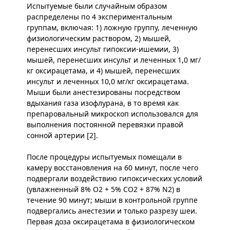
Испытуемые были случайным образом
распределены по 4 экспериментальным
группам, включая: 1) ложную группу, леченную
физиологическим раствором, 2) мышей,
перенесших инсульт гипоксии-ишемии, 3)
мышей, перенесших инсульт и леченных 1,0 мг/
кг оксирацетама, и 4) мышей, перенесших
инсульт и леченных 10,0 мг/кг оксирацетама.
Мыши были анестезированы посредством
вдыхания газа изофлурана, в то время как
препаровальный микроскоп использовался для
выполнения постоянной перевязки правой
сонной артерии [2].
После процедуры испытуемых помещали в
камеру восстановления на 60 минут, после чего
подвергали воздействию гипоксических условий
(увлажненный 8% O2 + 5% CO2 + 87% N2) в
течение 90 минут; мыши в контрольной группе
подвергались анестезии и только разрезу шеи.
Первая доза оксирацетама в физиологическом