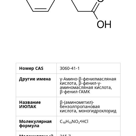
Номер CAS
3060-41-1
Другие имена
γ-Амино-β-фенилмасляная
кислота, β-фенил-γ-
аминомасляная кислота,
β-фенил-ГАМК
Название
β-(аминометил)-
ИЮПАК
бензолпропановая
кислота, моногидрохлорид
Молекулярная
C₁₀H₁₃NO₂•HCl
формула