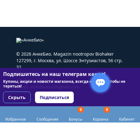
© 2026 АнкеБио. Magazin nootropov Biohaker
127299, г. Москва, ул. Шоссе Энтузиастов, 56 стр.
32
Подпишитесь на наш телеграм канал!
+7 (495) 227-22-05
+7 (985) 227-22-05
Купоны, акции и новости магазина, всегда на связи чтобы не
теряться!
Email:
ankebiorus@gmail.com
Скрыть
Подписаться
0
0
Разделы сайта
Избранное
Сообщение
Бонусы
Корзина
Кабинет
Категории