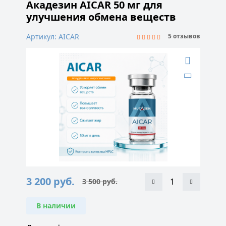
Акадезин AICAR 50 мг для
улучшения обмена веществ
Артикул: AICAR
5 отзывов
3 200
руб.
3 500
руб.
Первоначальная
Текущая
цена
цена:
составляла
3
3
200 руб..
В наличии
500 руб..