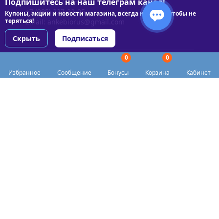
Подпишитесь на наш телеграм канал!
+7 (495) 227-22-05
+7 (985) 227-22-05
Купоны, акции и новости магазина, всегда на связи чтобы не
теряться!
Email:
ankebiorus@gmail.com
Скрыть
Подписаться
0
0
Разделы сайта
Избранное
Сообщение
Бонусы
Корзина
Кабинет
Категории
Доставка
Biohacker Host в соцсетях
Публичная оферта
Политика конфиденциальности
Согласие на обработку персональных данных
Пункты выдачи
Акции