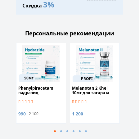
3%
Скидка
Персональные рекомендации
50мг
PROFI
Phenylpiracetam
Melanotan 2 Khel
Гонад
 50гр
гидразид
10мг для загара и
ед
(Phenylpiracetam
похудения
Hydrazide) 25капсул
от 2 5
990
1 200
2 100