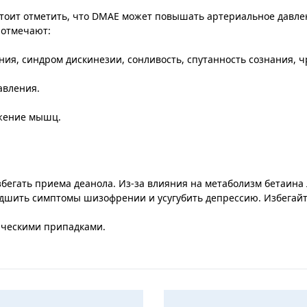
 стоит отметить, что DMAE может повышать артериальное давл
 отмечают:
ния, синдром дискинезии, сонливость, спутанность сознания, 
авления.
яжение мышц.
егать приема деанола. Из-за влияния на метаболизм бетаина
худшить симптомы шизофрении и усугубить депрессию. Избегайт
ическими припадками.