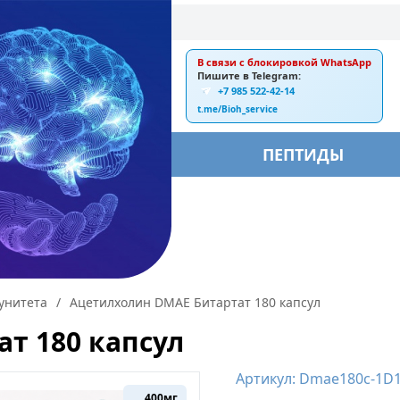
В связи с блокировкой WhatsApp
E-mail:
Пишите в Telegram:
+7 985 522-42-14
ankebiorus@gmail.com
t.me/Bioh_service
БЫ
ПЕПТИДЫ
унитета
/
Ацетилхолин DMAE Битартат 180 капсул
т 180 капсул
Артикул: Dmae180c-1D
400мг