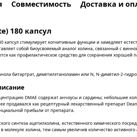
я
Совместимость
Доставка и оп
e) 180 капс
ул
80 капсул стимулирует когнитивные функции и замедляет естес
авляет собой биоусвояемый аналог холина, связанный с винно
ется как профилактическое средство для сохранения хорошей 
анола битартрат, диметилэтаноламин или N, N-диметил-2-гидр
писание
нцентрацию DMAE содержат анчоусы и сардины; небольшие кол
ее продавался как рецептурный лекарственный препарат Deaner,
енциальной прибыли от препарата.
ого синтеза ацетилхолина, естественного химического посредни
 в молекуле холина, тем самым увеличив количество активного