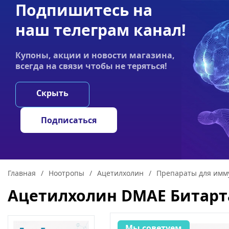
Подпишитесь на
Акции
Оплата
Статьи
Контакты
наш телеграм канал!
График работы:
Купоны, акции и новости магазина,
Пн-пт 9:00–19:00
всегда на связи чтобы не теряться!
НООТРОПЫ
ГРИ
Скрыть
Подписаться
Главная
/
Ноотропы
/
Ацетилхолин
/
Препараты для имм
Ацетилхолин DMAE Битарта
Мы советуем