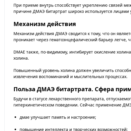
При приеме внутрь способствует укреплению связей меж
причине ДМАЭ битартрат широко используется лицами у
Механизм действия
Механизм действия ДМАЭ сводится к тому, что он являе
проникает через гематоэнцефалический барьер легче, че
DMAE также, по-видимому, ингибирует окисление холина
холина.
Повышенный уровень холина должен увеличить способно
извлечения воспоминаний и мыслительных процессах.
Польза ДМАЭ битартрата. Сфера при
Будучи в статусе лекарственного препарата, отпускаемо
гиперкинетическом поведении. Сейчас применение ДМ
дмае улучшает память и настроение;
повышение интеллекта и творческих возможностей;