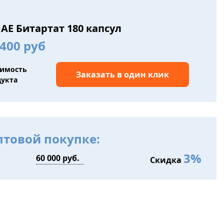
E Битартат 180 капсул
400 руб
оимость
Заказать в один клик
дукта
птовой покупке:
3%
Скидка