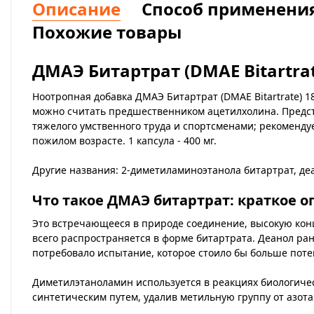
Описание
Способ применени
Похожие товары
ДМАЭ Битартрат (DMAE Bitartrat
Ноотропная добавка ДМАЭ Битартрат (DMAE Bitartrate) 1
можно считать предшественником ацетилхолина. Предст
тяжелого умственного труда и спортсменами; рекоменду
пожилом возрасте.
1 капсула - 400 мг.
Другие названия
: 2-диметиламиноэтанола битартрат, де
Что такое ДМАЭ битартрат: краткое о
Это встречающееся в природе соединение, высокую ко
всего распространяется в форме битартрата. Деанол ран
потребовало испытание, которое стоило бы больше пот
Диметилэтаноламин используется в реакциях биологическ
синтетическим путем, удалив метильную группу от азота