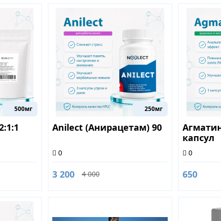
500мг
250мг
2:1:1
Anilect (Анирацетам) 90
Агматин
капсул
0
0
3 200
650
4 000