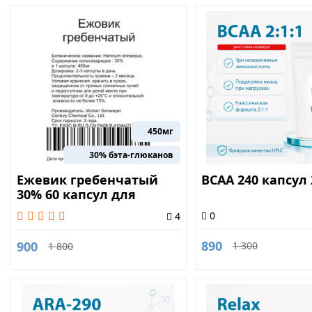
450мг
30% бэта-глюканов
Ежевик гребенчатый
BCAA 240 капсул 
30% 60 капсул для
нормализации
0
4
обменных процессов
890
900
1 300
1 800