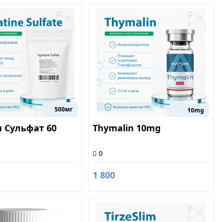
500мг
10mg
 Сульфат 60
Thymalin 10mg
0
1 800