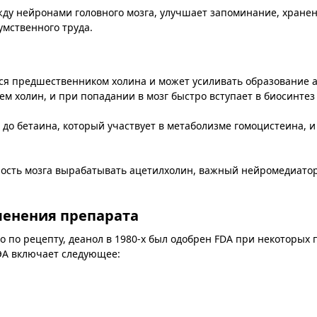
ду нейронами головного мозга, улучшает запоминание, хранен
мственного труда.
тся предшественником холина и может усиливать образование 
м холин, и при попадании в мозг быстро вступает в биосинтез
 до бетаина, который участвует в метаболизме гомоцистеина, 
сть мозга вырабатывать ацетилхолин, важный нейромедиатор,
менения препарата
го по рецепту, деанол в 1980-х был одобрен FDA при некоторых
ЭА включает следующее: