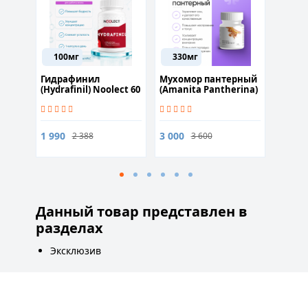
100мг
330мг
500
акт
Гидрафинил
Мухомор пантерный
Ament
(Hydrafinil) Nooleсt 60
(Amanita Pantherina)
капсу
капсул
60 капсул для
стимуляции обмена
1 200
веществ
1 990
3 000
2 388
3 600
Данный товар представлен в
разделах
Эксклюзив