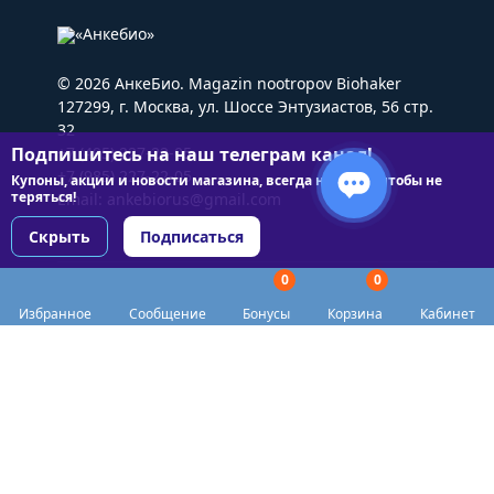
© 2026 АнкеБио. Magazin nootropov Biohaker
127299, г. Москва, ул. Шоссе Энтузиастов, 56 стр.
32
Подпишитесь на наш телеграм канал!
+7 (495) 227-22-05
+7 (985) 227-22-05
Купоны, акции и новости магазина, всегда на связи чтобы не
теряться!
Email:
ankebiorus@gmail.com
Скрыть
Подписаться
0
0
Разделы сайта
Избранное
Сообщение
Бонусы
Корзина
Кабинет
Категории
Доставка
Biohacker Host в соцсетях