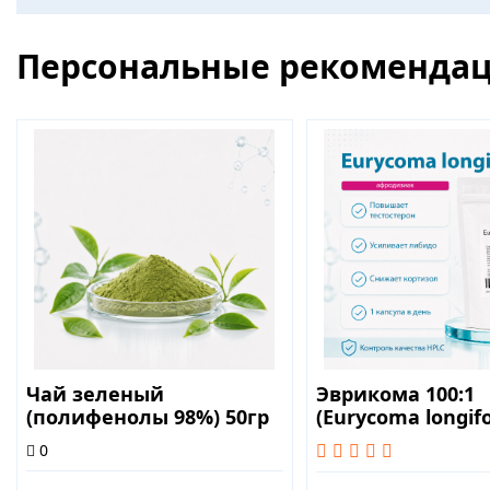
Персональные рекоменда
Чай зеленый
Эврикома 100:1
(полифенолы 98%) 50гр
(Eurycoma longifo
капсул
0