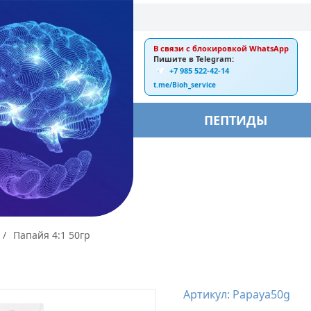
В связи с блокировкой WhatsApp
E-mail:
Пишите в Telegram:
+7 985 522-42-14
ankebiorus@gmail.com
t.me/Bioh_service
БЫ
ПЕПТИДЫ
/
Папайя 4:1 50гр
Артикул: Papaya50g