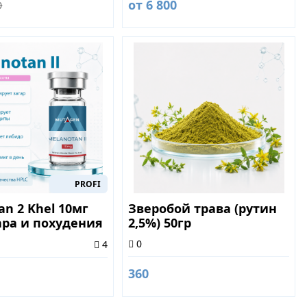
от 6 800
0
PROFI
an 2 Khel 10мг
Зверобой трава (рутин
ара и похудения
2,5%) 50гр
0
4
360