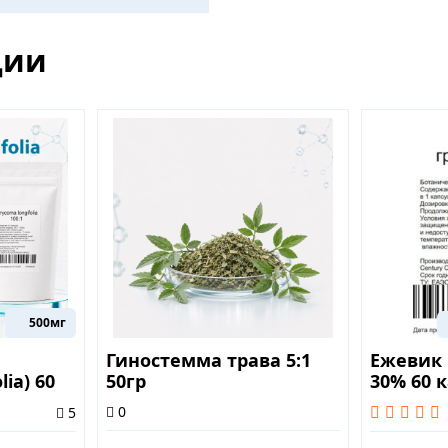
ции
500мг
Гиностемма трава 5:1
Ежевик
lia) 60
50гр
30% 60 
нормал
0
5
обменны