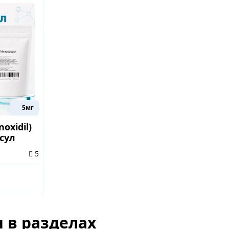
5мг
oxidil)
сул
5
 в разделах