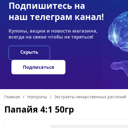
Подпишитесь на
Акции
Оплата
Статьи
Контакты
наш телеграм канал!
График работы:
Купоны, акции и новости магазина,
Пн-пт 9:00–19:00
всегда на связи чтобы не теряться!
НООТРОПЫ
ГРИ
Скрыть
Подписаться
Главная
/
Ноотропы
/
Экстракты лекарственных растений
Папайя 4:1 50гр