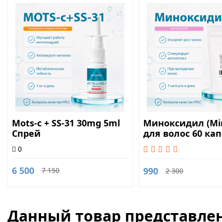
Mots-c + SS-31 30mg 5ml
Миноксидил (Min
Спрей
для волос 60 кап
0
6 500
990
7 150
2 300
Данный товар представлен