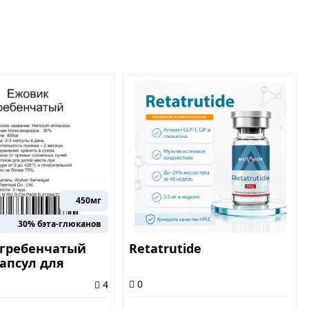
450мг
30% бэта-глюканов
 гребенчатый
Retatrutide
капсул для
изации
0
4
х процессов