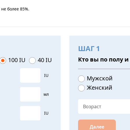
 не более 85%.
ШАГ 1
Кто вы по полу и
100 IU
40 IU
IU
Мужской
Женский
мл
IU
Далее