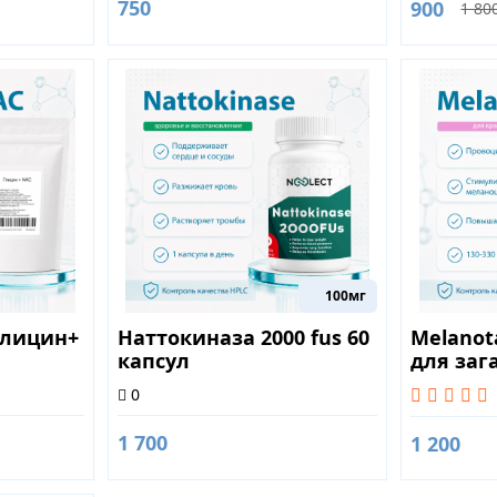
750
900
1 80
100мг
(Глицин+
Наттокиназа 2000 fus 60
Melanot
капсул
для заг
0
1 700
1 200