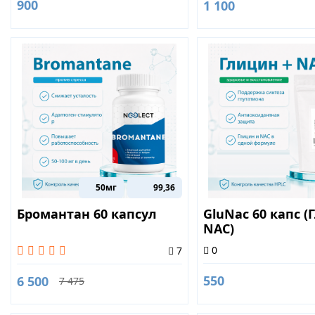
900
1 100
50мг
99,36
Бромантан 60 капсул
GluNac 60 капс 
NAC)
0
7
550
6 500
7 475