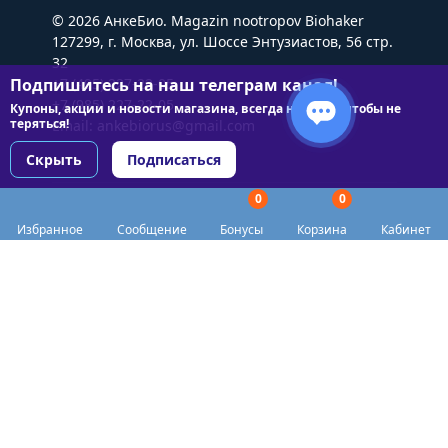
© 2026 АнкеБио. Magazin nootropov Biohaker
127299, г. Москва, ул. Шоссе Энтузиастов, 56 стр.
32
Подпишитесь на наш телеграм канал!
+7 (495) 227-22-05
+7 (985) 227-22-05
Купоны, акции и новости магазина, всегда на связи чтобы не
теряться!
Email:
ankebiorus@gmail.com
Скрыть
Подписаться
0
0
Разделы сайта
Избранное
Сообщение
Бонусы
Корзина
Кабинет
Категории
Доставка
Biohacker Host в соцсетях