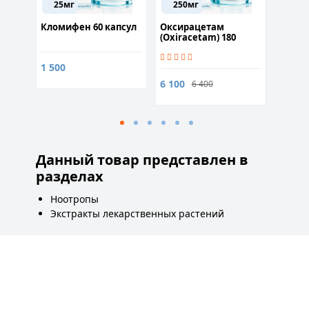
25мг
250мг
162
х 60
Кломифен 60 капсул
Оксирацетам
Омега
(Oxiracetam) 180
500mg,
капсул
капсу
1 500
6 100
850
6 400
9
Данный товар представлен в
разделах
Ноотропы
Экстракты лекарственных растений