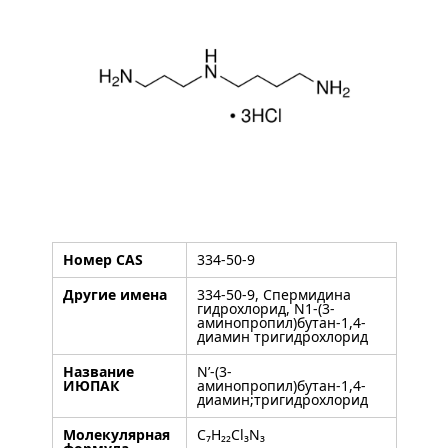
Номер CAS
334-50-9
Другие имена
334-50-9, Спермидина
гидрохлорид, N1-(3-
аминопропил)бутан-1,4-
диамин тригидрохлорид
Название
N’-(3-
ИЮПАК
аминопропил)бутан-1,4-
диамин;тригидрохлорид
Молекулярная
C₇H₂₂Cl₃N₃