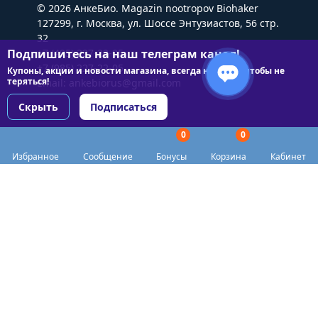
© 2026 АнкеБио. Magazin nootropov Biohaker
127299, г. Москва, ул. Шоссе Энтузиастов, 56 стр.
32
Подпишитесь на наш телеграм канал!
+7 (495) 227-22-05
+7 (985) 227-22-05
Купоны, акции и новости магазина, всегда на связи чтобы не
теряться!
Email:
ankebiorus@gmail.com
Скрыть
Подписаться
0
0
Разделы сайта
Избранное
Сообщение
Бонусы
Корзина
Кабинет
Категории
Доставка
Biohacker Host в соцсетях