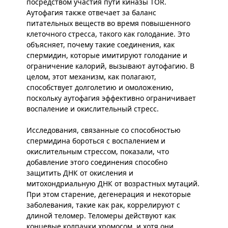
посредством участия пути киназы TOR.
Аутофагия также отвечает за баланс
питательных веществ во время повышенного
клеточного стресса, такого как голодание. Это
объясняет, почему такие соединения, как
спермидин, которые имитируют голодание и
ограничение калорий, вызывают аутофагию. В
целом, этот механизм, как полагают,
способствует долголетию и омоложению,
поскольку аутофагия эффективно ограничивает
воспаление и окислительный стресс.
Исследования, связанные со способностью
спермидина бороться с воспалением и
окислительным стрессом, показали, что
добавление этого соединения способно
защитить ДНК от окисления и
митохондриальную ДНК от возрастных мутаций.
При этом старение, дегенерация и некоторые
заболевания, такие как рак, коррелируют с
длиной теломер. Теломеры действуют как
концевые колпачки хромосом, и хотя они