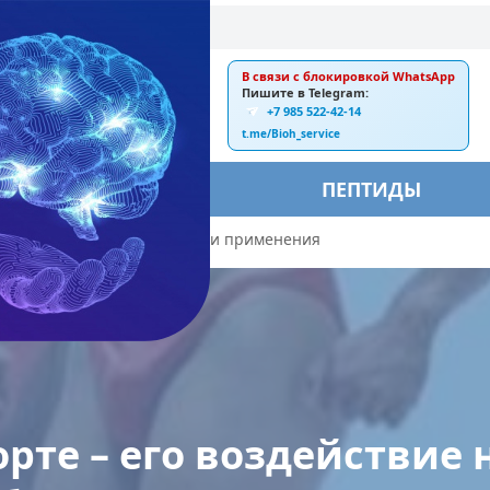
В связи с блокировкой WhatsApp
E-mail:
Пишите в Telegram:
+7 985 522-42-14
ankebiorus@gmail.com
t.me/Bioh_service
БЫ
ПЕПТИДЫ
ие на организм и особенности применения
орте – его воздействие 