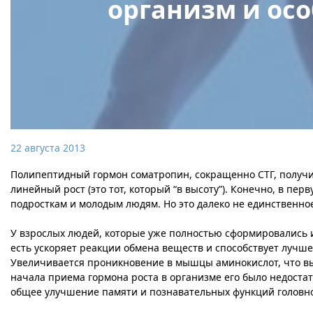
организм и ос
22 августа 2013
Полипептидный гормон соматропин, сокращенно СТГ, получил 
линейный рост (это тот, который “в высоту”). Конечно, в перв
подросткам и молодым людям. Но это далеко не единственное
У взрослых людей, которые уже полностью сформировались и 
есть ускоряет реакции обмена веществ и способствует луч
Увеличивается проникновение в мышцы аминокислот, что в
начала приема гормона роста в организме его было недоста
общее улучшение памяти и познавательных функций головно