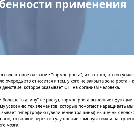
обенности применения
свое второе название “гормон роста”, из-за того, что он усил
ую очередь это относится к тем, у кого не закрыта зона роста – к
 действие, которое оказывает СТГ на организм человека.
больше “в длину” не растут, гормон роста выполняет функции 
шему усвоению тех элементов, которые помогают наращивать м
ызывает гипертрофию (увеличение толщины) мышечных волокон
точно, то вполне вероятно улучшение самочувствия и настроен
го мозга.