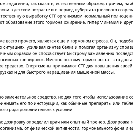
м эндогенно, так сказать, естественным образом, причем, на
ови в детском возрасте и в период пубертата (полового созрева
естественную выработку СТГ организмом нормальный полноцен
яют образование этого гормона ожирение, гипергликемия и др
е всего прочего, является еще и гормоном стресса. Он, подоб
х ситуациях, усиливая синтез белка и помогая организму справ
ичным образом он способствует быстрому заживлению последс
сивных тренировок. Именно поэтому гормон роста – это дост
ое средство. Спортсмены принимают СТГ для повышения своей
грузках и для быстрого наращивания мышечной массы.
но замечательное средство, но для того чтобы использование 
ринимать его по инструкции, как обычные препараты или табле
лого ряда дополнительных условий.
с дозировку определил врач или опытный тренер. Дозировка 
о организма, от физической активности, гормонального фона и 