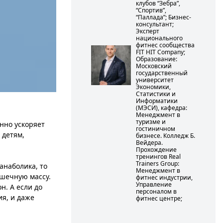
клубов “Зебра”,
“Спортив”,
“Паллада”; Бизнес-
консультант;
Эксперт
национального
фитнес сообщества
FIT HIT Company;
Образование:
Московский
государственный
университет
Экономики,
Статистики и
Информатики
(МЭСИ), кафедра:
Менеджмент в
туризме и
енно ускоряет
гостиничном
 детям,
бизнесе. Колледж Б.
Вейдера.
Прохождение
тренингов Real
Trainers Group:
анаболика, то
Менеджмент в
ышечную массу.
фитнес индустрии,
Управление
. А если до
персоналом в
ия, и даже
фитнес центре;