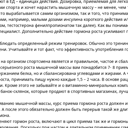
 в ЕД – единицах действия. Дозировка, приемлемая для легкоа
дами спорта и хочет нарастить мышечную массу – не менее, чем 
 что вырабатывается самим организмом, так и того, что принима
ами, например, малыми дозами инсулина короткого действия и
м, тестостерона фенилпропионатом так далее). Как вы понимае
пециалист. Дополнительно действие гормона роста усиливают
соблюдать определенный режим тренировок. Обычно это тренин
ни. Учитывайте и тот факт, что эффективность употребления г
 на организм спортсмена является и правильное, частое и сба
я серьезного роста мышечной массы вам понадобится 7- 8 прие
держанием белка, но и сбалансирована углеводами и жирами. А
оста, принимать пищу нужно каждые 1,5 – 2 часа. В основе р
и. Кроме этого не забывайте и о витаминно-минеральных комп
х банок-склянок, которые продают в спортивных магазинах, луч
иванию мышечной массы, курс приема гормона роста должен 
. А после этого обязательно должен быть перерыв такой же дли
мона.
няют гормон роста, включают в цикл приема так же и гормон
ирования. Поскольку при частом и длительном применении со