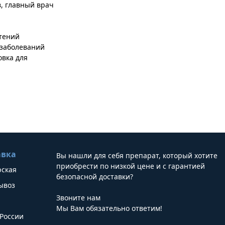
, главный врач
етений
 заболеваний
овка для
авка
Вы нашли для себя препарат, который хотите
приобрести по низкой цене и с гарантией
рская
безопасной доставки?
ывоз
Звоните нам
Мы Вам обязательно ответим!
России