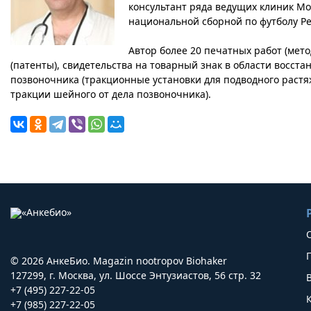
консультант ряда ведущих клиник Мо
национальной сборной по футболу Ре
Автор более 20 печатных работ (мето
(патенты), свидетельства на товарный знак в области восст
позвоночника (тракционные установки для подводного растя
тракции шейного от дела позвоночника).
© 2026 АнкеБио. Magazin nootropov Biohaker
127299, г. Москва, ул. Шоссе Энтузиастов, 56 стр. 32
+7 (495) 227-22-05
+7 (985) 227-22-05