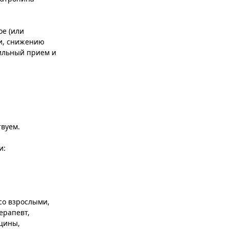
ое (или
ии, снижению
вильный прием и
твуем.
и:
со взрослыми,
ерапевт,
цины,