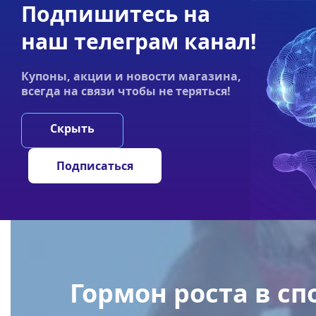
Подпишитесь на
Акции
Оплата
Статьи
Контакты
наш телеграм канал!
График работы:
Купоны, акции и новости магазина,
Пн-пт 9:00–19:00
всегда на связи чтобы не теряться!
НООТРОПЫ
ГРИ
Скрыть
Главная
/
Статьи
/
Гормон роста в спорте – его воздейств
Подписаться
Гормон роста в сп