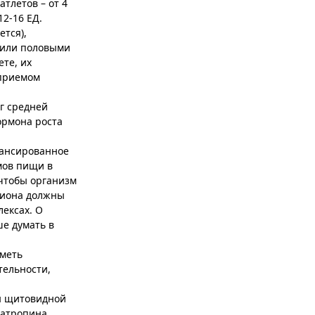
тлетов – от 4
12-16 ЕД.
ется),
/или половыми
те, их
 приемом
г средней
ормона роста
лансированное
мов пищи в
 чтобы организм
ациона должны
лексах. О
ше думать в
иметь
тельности,
ы щитовидной
матропина