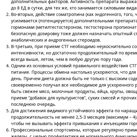
дополнительных факторов. Активность препарата выражают
до 8 ЕД в сутки, для тех же, кто занимается силовыми ви
Во-вторых, действие соматропина (как эндогенного, того,
усиливается (потенцируется) дополнительными препарат
гормонами (метилтестостероном, тестостерона пропионато
безопасную дозировку тоже должен назначать опытный с
анаболических и андрогенных стероидов.
В-третьих, при приеме СТГ необходимо неукоснительно 
интенсивности, но достаточно продолжительный по време
всегда выше, летом, чем в любую другую пору года.
Одним из основных условий правильного воздействия СТГ
питание. Процессы обмена настолько ускоряются, что дл
день. Причем диета должна быть не только с высоким со
своевременно получал все необходимое для ускоренного р
быть свежее мясо, молочные продукты, яйца, крупы, овощ
приеме “добавок для культуристов”, сухих смесей и прочи
последнюю очередь.
Для достижения видимого устойчивого эффекта по наращ
продолжительность не менее 2,5-3 месяцев (максимум – 4)
чтобы не вызывать эффекта привыкания к инъекциям гор
Профессиональные спортсмены, которые регулярно приме
железы, с целью профилактики ее нормального функцион