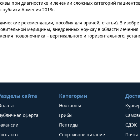
сквы при диагностике и лечении сложных категорий пациентов
спублики Армения 2013г.
дические рекомендации, пособия для врачей, статьи), 5 изобр
ановительной медицины, внедренных ноу-хау в области лечения
жения позвоночника – вертикального и горизонтального; устан
Разделы сайта
Категории
Дост
Оплата
Ноотропы
Курье
Публичная оферта
Грибы
Самов
Вакансии
Пептиды
СДЭК
Контакты
Спортивное питание
Почта 