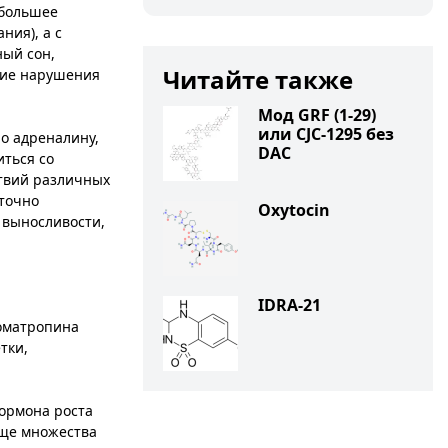
ибольшее
ния), а с
ный сон,
Читайте также
угие нарушения
Мод GRF (1-29)
или CJC-1295 без
но адреналину,
DAC
иться со
твий различных
аточно
Oxytocin
 выносливости,
IDRA-21
соматропина
тки,
гормона роста
еще множества