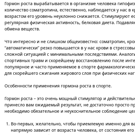
Гормон роста
вырабатывается в организме человека гипофизо
количество соматропина, естественно, наблюдается у нас в кр
возрастом его уровень неуклонно снижается. Стимулируют 
регулярная физическая активность, белковая диета. Подавл
обмена веществ.
Что интересно и не слишком общеизвестно: соматропин, кром
“автоматически” резко повышается в у нас крови в стрессовы
сложной ситуацией с минимальными последствиями. Аналог
спортивных травм и скорейшему восстановлению после интен
популярное и часто применяемое в спорте фармакологическ
для скорейшего сжигания жирового слоя при физических на
Особенности применения гормона роста в спорте.
Гормон роста – это очень мощный стимулятор и действитель
принесло вам ожидаемый результат, не достаточно просто п
необходимо обязательное и неукоснительное соблюдение це
Во-первых, желательно, чтобы приемлемую именно для ва
напрямую зависит от возраста человека, от состояния ег