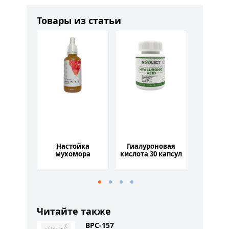
Товары из статьи
ан 60
Настойка
Гиалуроновая
Мух
ул
мухомора
кислота 30 капсул
пант
красного 50мл для
(Ama
повышения
Panther
умственной и
капсу
физической
стиму
активности
обмена 
Читайте также
BPC-157