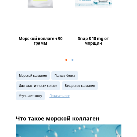
0 mg
Морской коллаген 90
Snap 8 10 mg от
Matri
ния
грамм
морщин
для
Морской коллаген
Польза белка
Для эластичности связок
Вещество коллаген
Улучшает кожу
Показать все
Что такое морской коллаген