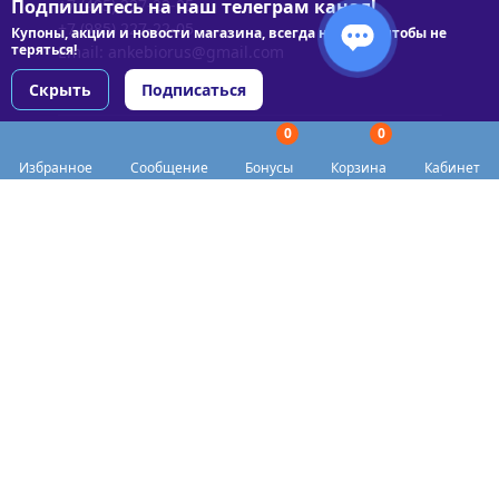
Подпишитесь на наш телеграм канал!
+7 (495) 227-22-05
+7 (985) 227-22-05
Купоны, акции и новости магазина, всегда на связи чтобы не
теряться!
Email:
ankebiorus@gmail.com
Скрыть
Подписаться
0
0
Разделы сайта
Избранное
Сообщение
Бонусы
Корзина
Кабинет
Категории
Доставка
Biohacker Host в соцсетях
Публичная оферта
Политика конфиденциальности
Согласие на обработку персональных данных
Пункты выдачи
Акции