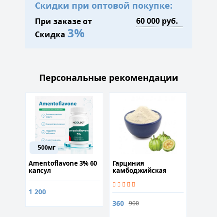
Скидки при оптовой покупке:
При заказе от
3%
Скидка
Персональные рекомендации
500мг
Amentoflavone 3% 60
Гарциния
Курс 
ра
капсул
камбоджийская
набор
,5%)
(Гидроксилимонная
кислота 60% ) 50
1 200
грамм
360
9 890
900