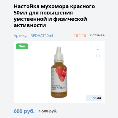
Настойка мухомора красного
50мл для повышения
умственной и физической
активности
Артикул: REDHAT50ml
2 отзыва
New
50мл
600
руб.
1 500
руб.
Первоначальная
Текущая
цена
цена: