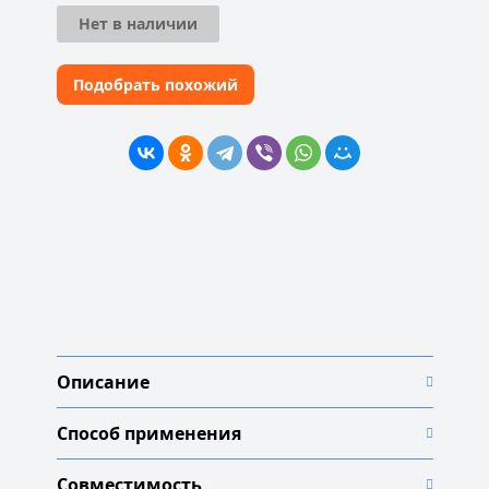
составляла
600 руб..
1
Нет в наличии
500 руб..
Подобрать похожий
Описание
Способ применения
Совместимость