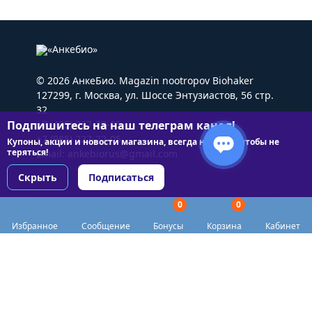
© 2026 АнкеБио. Magazin nootropov Biohaker
127299, г. Москва, ул. Шоссе Энтузиастов, 56 стр.
32
Подпишитесь на наш телеграм канал!
+7 (495) 227-22-05
+7 (985) 227-22-05
Купоны, акции и новости магазина, всегда на связи чтобы не
теряться!
Email:
ankebiorus@gmail.com
Скрыть
Подписаться
0
0
Разделы сайта
Избранное
Сообщение
Бонусы
Корзина
Кабинет
Категории
Доставка