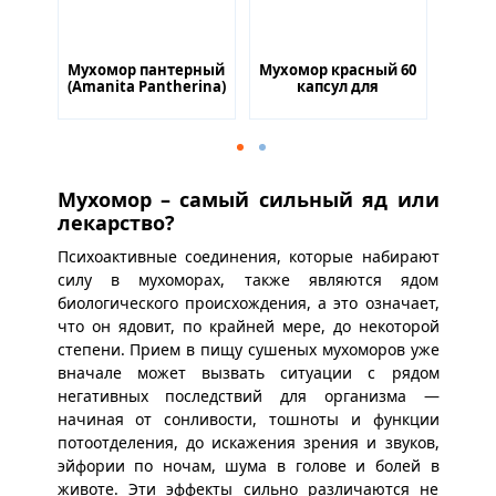
атый
Мухомор пантерный
Мухомор красный 60
Ежеви
для
(Amanita Pantherina)
капсул для
30% 
ии
60 капсул для
повышения
но
ссов
стимуляции обмена
умственной и
обмен
веществ
физической
активности
Мухомор – самый сильный яд или
лекарство?
Психоактивные соединения, которые набирают
силу в мухоморах, также являются ядом
биологического происхождения, а это означает,
что он ядовит, по крайней мере, до некоторой
степени. Прием в пищу сушеных мухоморов уже
вначале может вызвать ситуации с рядом
негативных последствий для организма —
начиная от сонливости, тошноты и функции
потоотделения, до искажения зрения и звуков,
эйфории по ночам, шума в голове и болей в
животе. Эти эффекты сильно различаются не