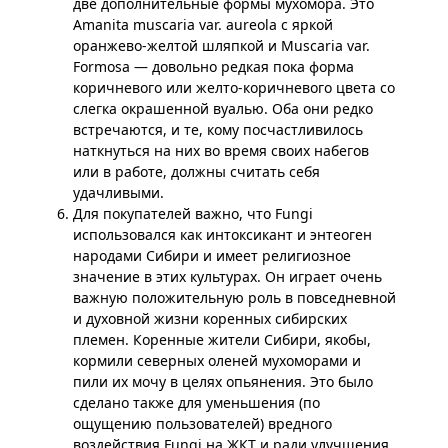
две дополнительные формы мухомора. Это
Amanita muscaria var. aureola с яркой
оранжево-желтой шляпкой и Muscaria var.
Formosa — довольно редкая пока форма
коричневого или желто-коричневого цвета со
слегка окрашенной вуалью. Оба они редко
встречаются, и те, кому посчастливилось
наткнуться на них во время своих набегов
или в работе, должны считать себя
удачливыми.
Для покупателей важно, что Fungi
использовался как интоксикант и энтеоген
народами Сибири и имеет религиозное
значение в этих культурах. Он играет очень
важную положительную роль в повседневной
и духовной жизни коренных сибирских
племен. Коренные жители Сибири, якобы,
кормили северных оленей мухоморами и
пили их мочу в целях опьянения. Это было
сделано также для уменьшения (по
ощущению пользователей) вредного
воздействия Fungi на ЖКТ и ради улучшения