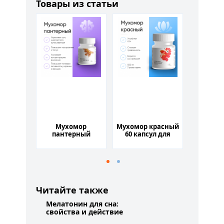
Товары из статьи
одовые
Мухомор
Мухомор красный
Грибы К
 –
пантерный
60 капсул для
30 г
дулятор
(Amanita
повышения
стиму
Pantherina) 60
умственной и
иммун
капсул для
физической
стимуляции
активности
обмена веществ
Читайте также
Мелатонин для сна:
свойства и действие