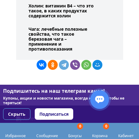
Холин: витамин B4 – что это
такое, в каких продуктах
содержится холин
Чага: лечебные полезные
свойства, что такое
березовая чага –
применение и
противопоказания
Подпишитесь на наш телеграм канал!
Купоны, акции и новости магазина, всегда на связи чтобы не
теряться!
Скрыть
Подписаться
0
0
© 2026 АнкеБио. Magazin nootropov Biohaker
Избранное
Сообщение
Бонусы
Корзина
Кабинет
127299, г. Москва, ул. Шоссе Энтузиастов, 56 стр.