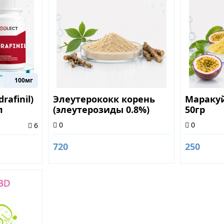
100мг
afinil)
Элеутерококк корень
Маракуй
л
(элеутерозиды 0.8%)
50гр
50гр
0
0
6
720
250