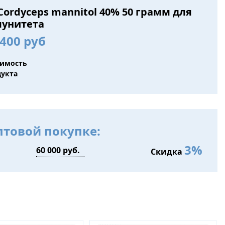
Cordyceps mannitol 40% 50 грамм для
унитета
400 руб
оимость
дукта
птовой покупке:
3%
Скидка