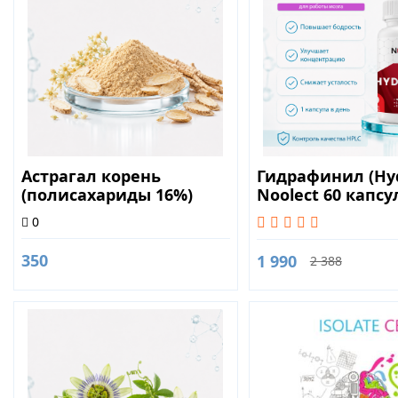
Астрагал корень
Гидрафинил (Hydr
(полисахариды 16%)
Nooleсt 60 капсу
50гр
0
350
1 990
2 388