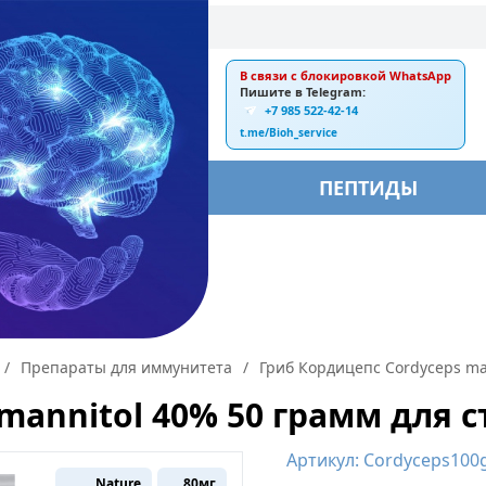
В связи с блокировкой WhatsApp
E-mail:
Пишите в Telegram:
+7 985 522-42-14
ankebiorus@gmail.com
t.me/Bioh_service
БЫ
ПЕПТИДЫ
/
Препараты для иммунитета
/
Гриб Кордицепс Cordyceps ma
 mannitol 40% 50 грамм для
Артикул: Cordyceps100
Nature
80мг