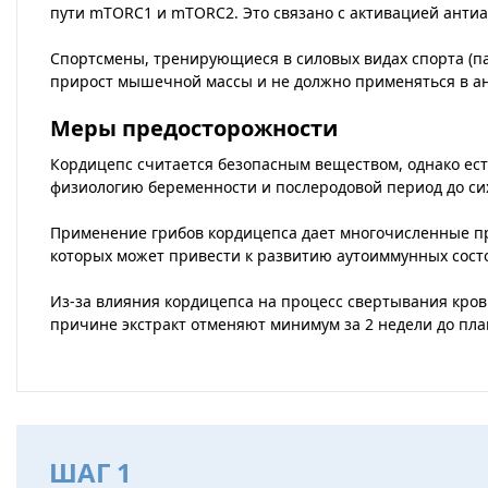
пути mTORC1 и mTORC2. Это связано с активацией анти
Спортсмены, тренирующиеся в силовых видах спорта (па
прирост мышечной массы и не должно применяться в ан
Меры предосторожности
Кордицепс считается безопасным веществом, однако ест
физиологию беременности и послеродовой период до сих
Применение грибов кордицепса дает многочисленные пр
которых может привести к развитию аутоиммунных состоя
Из-за влияния кордицепса на процесс свертывания крови
причине экстракт отменяют минимум за 2 недели до пл
ШАГ 1