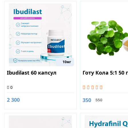
10мг
Ibudilast 60 капсул
Готу Кола 5:1 50 
0
2 300
350
550