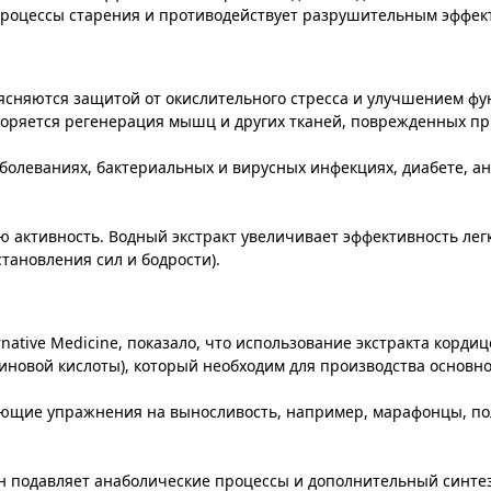
процессы старения и противодействует разрушительным эффект
ясняются защитой от окислительного стресса и улучшением фу
скоряется регенерация мышц и других тканей, поврежденных пр
олеваниях, бактериальных и вирусных инфекциях, диабете, ане
 активность. Водный экстракт увеличивает эффективность лег
тановления сил и бодрости).
rnative Medicine, показало, что использование экстракта корд
иновой кислоты), который необходим для производства основно
яющие упражнения на выносливость, например, марафонцы, по
н подавляет анаболические процессы и дополнительный синте