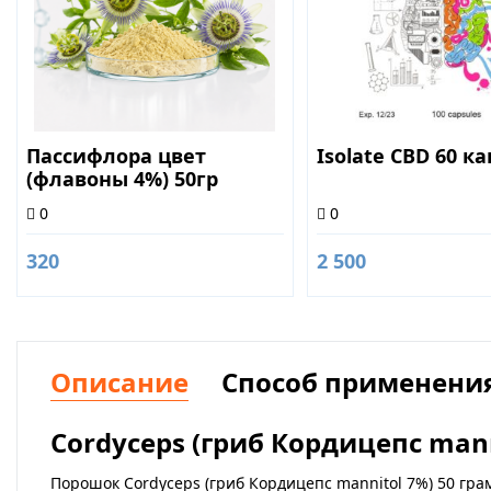
Пассифлора цвет
Isolate CBD 60 к
(флавоны 4%) 50гр
0
0
320
2 500
Описание
Способ применени
Cordyceps (гриб Кордицепс mann
Порошок Cordyceps (гриб Кордицепс mannitol 7%) 50 гр