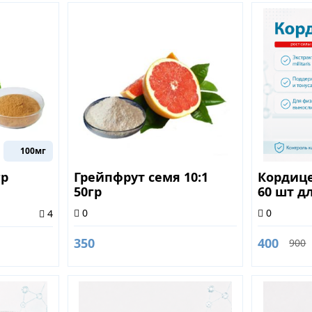
100мг
гр
Грейпфрут семя 10:1
Кордице
50гр
60 шт д
иммуни
0
0
4
350
400
900