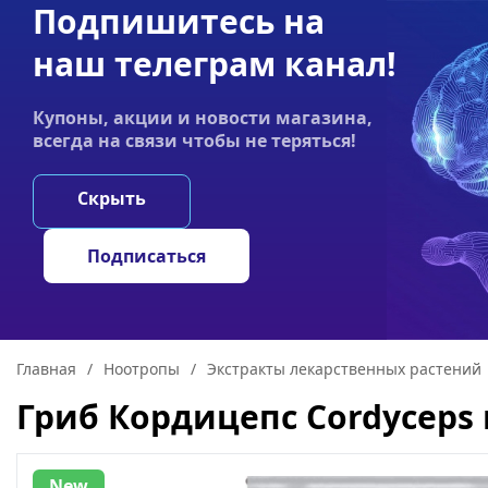
Подпишитесь на
Акции
Оплата
Статьи
Контакты
наш телеграм канал!
График работы:
Купоны, акции и новости магазина,
Пн-пт 9:00–19:00
всегда на связи чтобы не теряться!
НООТРОПЫ
ГРИ
Скрыть
Подписаться
Главная
/
Ноотропы
/
Экстракты лекарственных растений
Гриб Кордицепс Cordyceps
New