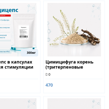
300мг
пс в капсулах
Цимицифуга корень
ля стимуляции
(тритерпеновые
тета
гликозиды 2.5%) 50гр
0
470