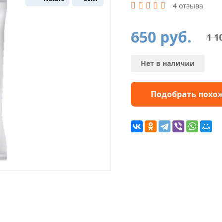
4 отзыва
650
руб.
1 1
Первоначальная
Текущая
цена
цена:
составляла
650 руб..
1
Нет в наличии
100 руб..
Подобрать похо