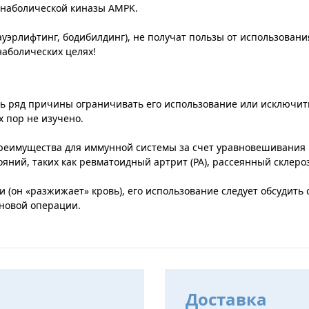
анаболической киназы AMPK.
уэрлифтинг, бодибилдинг), не получат пользы от использования
аболических целях!
ь ряд причины ограничивать его использование или исключить 
 пор не изучено.
еимущества для иммунной системы за счет уравновешивания к
ний, таких как ревматоидный артрит (РА), рассеянный склероз
 (он «разжижает» кровь), его использование следует обсудить 
ановой операции.
Доставка