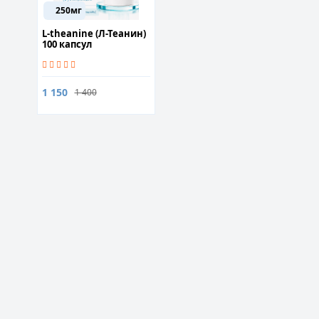
250мг
L-theanine (Л-Теанин)
100 капсул
1 150
1 400