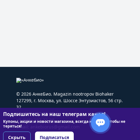
© 2026 АнкеБио. Magazin nootropov Biohaker
127299, г. Москва, ул. Шоссе Энтузиастов, 56 стр.
32
Подпишитесь на наш телеграм канал!
+7 (495) 227-22-05
+7 (985) 227-22-05
Купоны, акции и новости магазина, всегда на связи чтобы не
теряться!
Email:
ankebiorus@gmail.com
Скрыть
Подписаться