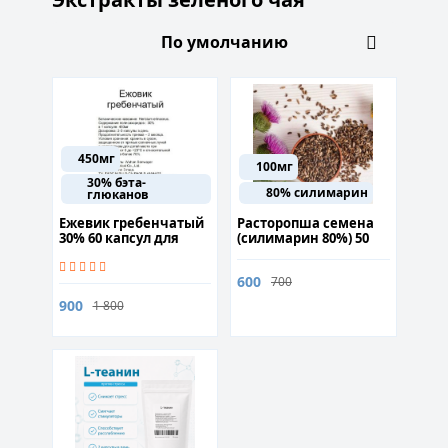
450мг
100мг
30% бэта-
80% силимарин
глюканов
Ежевик гребенчатый
Расторопша семена
30% 60 капсул для
(силимарин 80%) 50
нормализации
грамм
обменных процессов
600
700
900
1 800