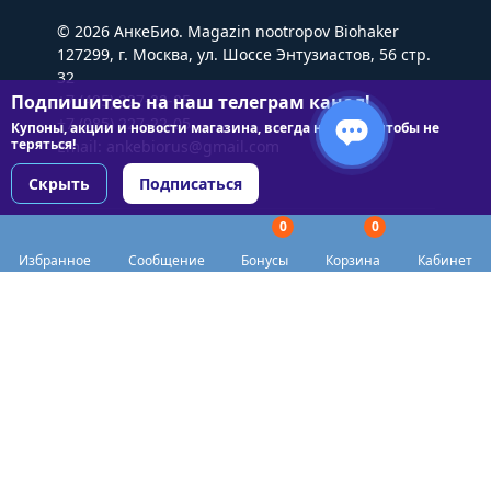
© 2026 АнкеБио. Magazin nootropov Biohaker
127299, г. Москва, ул. Шоссе Энтузиастов, 56 стр.
32
Подпишитесь на наш телеграм канал!
+7 (495) 227-22-05
+7 (985) 227-22-05
Купоны, акции и новости магазина, всегда на связи чтобы не
теряться!
Email:
ankebiorus@gmail.com
Скрыть
Подписаться
0
0
Разделы сайта
Избранное
Сообщение
Бонусы
Корзина
Кабинет
Категории
Доставка
Biohacker Host в соцсетях