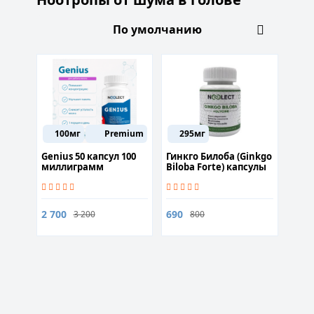
100мг
Premium
295мг
Genius 50 капсул 100
Гинкго Билоба (Ginkgo
миллиграмм
Biloba Forte) капсулы
60 капсул
2 700
690
3 200
800