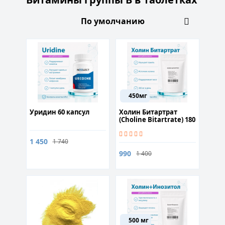
450мг
Уридин 60 капсул
Холин Битартрат
(Choline Bitartrate) 180
капсул
1 450
1 740
990
1 400
500 мг