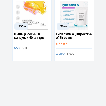
230мг
70мг
Пыльца сосны в
Гиперзин А (Huperzine
капсулах 60 шт для
A) 5 грамм
улучшения общего
самочувствия
650
800
3 290
3 600