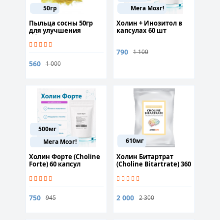
50гр
Мега Мозг!
Пыльца сосны 50гр
Холин + Инозитол в
для улучшения
капсулах 60 шт
общего самочувствия
790
1 100
560
1 000
500мг
610мг
Мега Мозг!
Холин Форте (Choline
Холин Битартрат
Forte) 60 капсул
(Choline Bitartrate) 360
капсул
750
2 000
945
2 300