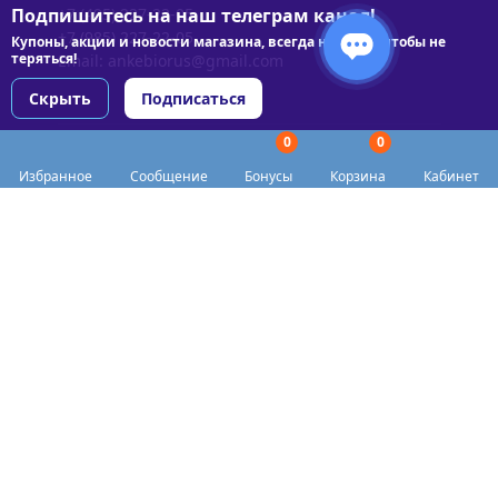
Подпишитесь на наш телеграм канал!
+7 (495) 227-22-05
+7 (985) 227-22-05
Купоны, акции и новости магазина, всегда на связи чтобы не
теряться!
Email:
ankebiorus@gmail.com
Скрыть
Подписаться
0
0
Разделы сайта
Избранное
Сообщение
Бонусы
Корзина
Кабинет
Категории
Доставка
Biohacker Host в соцсетях
Публичная оферта
Политика конфиденциальности
Согласие на обработку персональных данных