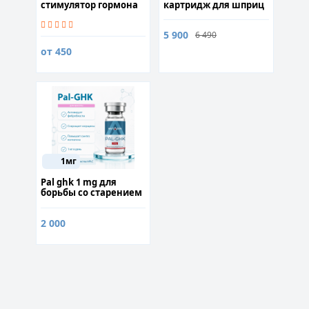
стимулятор гормона
картридж для шприц
роста
ручки
5 900
6 490
от 450
1мг
Pal ghk 1 mg для
борьбы со старением
2 000