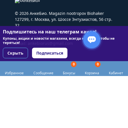
© 2026 АнкеБио. Magazin nootropov Biohaker
127299, г. Москва, ул. Шоссе Энтузиастов, 56 стр.
32
Подпишитесь на наш телеграм канал!
+7 (495) 227-22-05
+7 (985) 227-22-05
Купоны, акции и новости магазина, всегда на связи чтобы не
теряться!
Email:
ankebiorus@gmail.com
Скрыть
Подписаться
0
0
Разделы сайта
Избранное
Сообщение
Бонусы
Корзина
Кабинет
Категории
Доставка
Biohacker Host в соцсетях