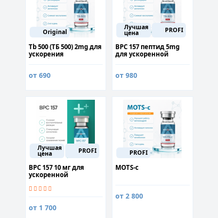
Лучшая
PROFI
Original
цена
Tb 500 (ТБ 500) 2mg для
BPC 157 пептид 5mg
ускорения
для ускоренной
метаболизма
регенерации и
защиты от токсинов
от 690
от 980
Лучшая
PROFI
PROFI
цена
BPC 157 10 мг для
MOTS-c
ускоренной
регенерации и
защиты от токсинов
от 2 800
от 1 700