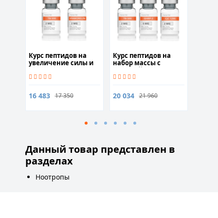
25м
л
Курс пептидов на
Курс пептидов на
Колур
увеличение силы и
набор массы с
(Colur
выносливости с
защитой суставов 2
капсу
защитой суставов 2
месяца
месяца
16 483
20 034
2 900
17 350
21 960
Данный товар представлен в
разделах
Ноотропы