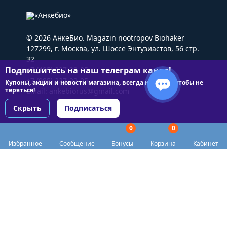
© 2026 АнкеБио. Magazin nootropov Biohaker
127299, г. Москва, ул. Шоссе Энтузиастов, 56 стр.
32
Подпишитесь на наш телеграм канал!
+7 (495) 227-22-05
+7 (985) 227-22-05
Купоны, акции и новости магазина, всегда на связи чтобы не
теряться!
Email:
ankebiorus@gmail.com
Скрыть
Подписаться
0
0
Разделы сайта
Избранное
Сообщение
Бонусы
Корзина
Кабинет
Категории
Доставка
Biohacker Host в соцсетях