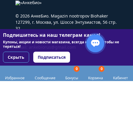
© 2026 АнкеБио. Magazin nootropov Biohaker
127299, г. Москва, ул. Шоссе Энтузиастов, 56 стр.
32
Подпишитесь на наш телеграм канал!
+7 (495) 227-22-05
+7 (985) 227-22-05
Купоны, акции и новости магазина, всегда на связи чтобы не
теряться!
Email:
ankebiorus@gmail.com
Скрыть
Подписаться
0
0
Разделы сайта
Избранное
Сообщение
Бонусы
Корзина
Кабинет
Категории
Доставка
Biohacker Host в соцсетях