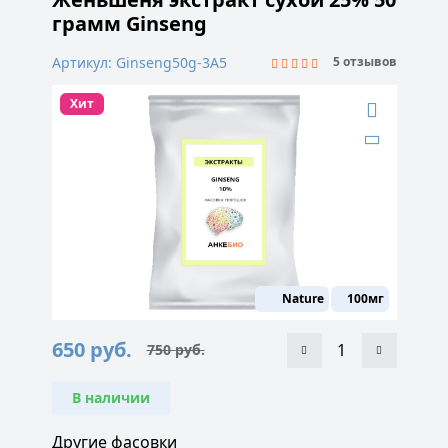
грамм Ginseng
Артикул: Ginseng50g-3A5
5 отзывов
Хит
Nature
100мг
650
руб.
750
руб.
Первоначальная
Текущая
цена
цена:
составляла
650 руб..
750 руб..
В наличии
Другие фасовки