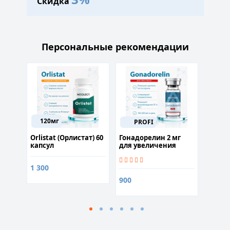
Скидка
Персональные рекомендации
120мг
PROFI
Спрей
Orlistat (Орлистат) 60
Гонадорелин 2 мг
Мелис
я
капсул
для увеличения
(рутин
силы и
выносливости
1 300
250
900