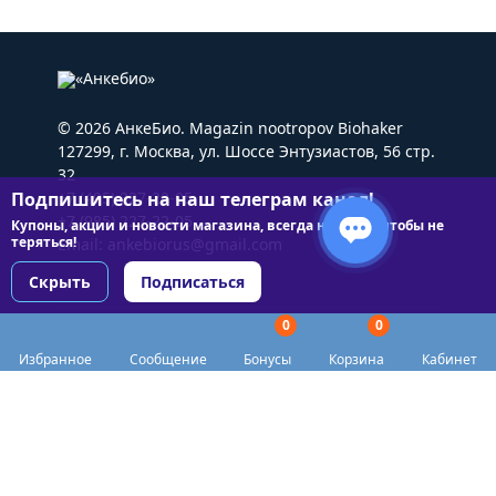
© 2026 АнкеБио. Magazin nootropov Biohaker
127299, г. Москва, ул. Шоссе Энтузиастов, 56 стр.
32
Подпишитесь на наш телеграм канал!
+7 (495) 227-22-05
+7 (985) 227-22-05
Купоны, акции и новости магазина, всегда на связи чтобы не
теряться!
Email:
ankebiorus@gmail.com
Скрыть
Подписаться
0
0
Разделы сайта
Избранное
Сообщение
Бонусы
Корзина
Кабинет
Категории
Доставка