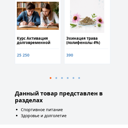
300
g
Курс Активация
Эхинацея трава
Цитик
долговременной
(полифенолы 4%)
Choline
памяти
50гр
капсу
25 250
390
2 300
Данный товар представлен в
разделах
Спортивное питание
Здоровье и долголетие