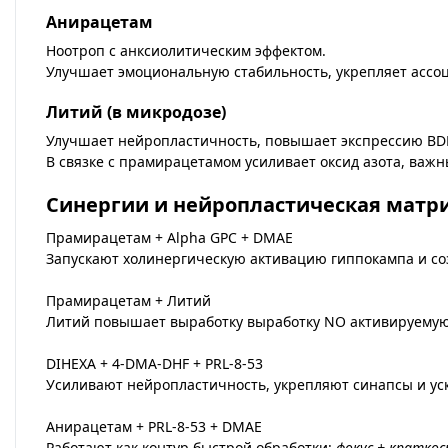
Анирацетам
Ноотроп с анксиолитическим эффектом.
Улучшает эмоциональную стабильность, укрепляет ассо
Литий (в микродозе)
Улучшает нейропластичность, повышает экспрессию BDN
В связке с прамирацетамом усиливает оксид азота, важ
Синергии и нейропластическая матр
Прамирацетам + Alpha GPC + DMAE
Запускают холинергическую активацию гиппокампа и со
Прамирацетам + Литий
Литий повышает выработку выработку NO активируему
DIHEXA + 4-DMA-DHF + PRL-8-53
Усиливают нейропластичность, укрепляют синапсы и у
Анирацетам + PRL-8-53 + DMAE
Работают как контур быстрой обработки:
фокус + кратко