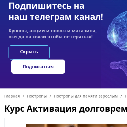
Подпишитесь на
Акции
Оплата
Статьи
Контакты
наш телеграм канал!
График работы:
Купоны, акции и новости магазина,
Пн-пт 9:00–19:00
всегда на связи чтобы не теряться!
НООТРОПЫ
ГРИ
Скрыть
Подписаться
Главная
/
Ноотропы
/
Ноотропы для памяти взрослым
/
Н
Курс Активация долговре