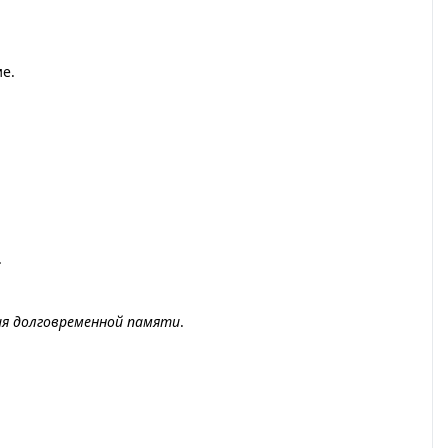
е.
.
ия долговременной памяти
.