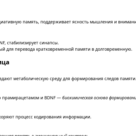
циативную память, поддерживает ясность мышления и внимани
F, стабилизирует синапсы.
ный для перевода кратковременной памяти в долговременную.
ица
здают метаболическую среду для формирования следов памяти
ю прамирацетамом и BDNF —
биохимическая основа формирован
скоряют процесс кодирования информации.
срочная память + эмоциональный контроль
.