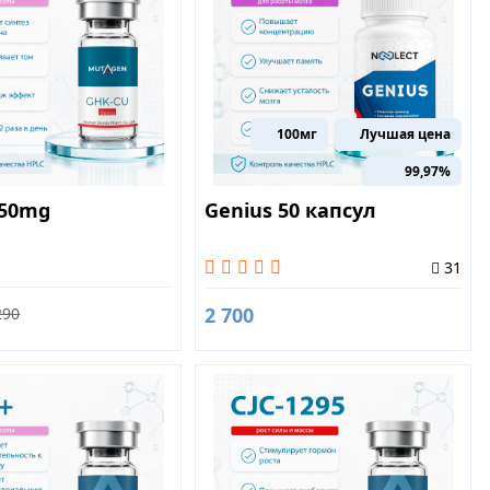
100мг
Лучшая цена
99,97%
 50mg
Genius 50 капсул
31
2 700
290