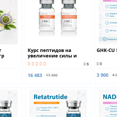
т
Курс пептидов на
GHK-CU
гр
увеличение силы и
выносливости с
0
6
защитой суставов 2
месяца
3 900
16 483
4 
17 350