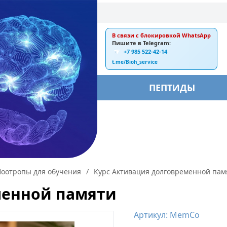
В связи с блокировкой WhatsApp
E-mail:
Пишите в Telegram:
+7 985 522-42-14
ankebiorus@gmail.com
t.me/Bioh_service
БЫ
ПЕПТИДЫ
оотропы для обучения
/
Курс Активация долговременной пам
менной памяти
Артикул: MemCo