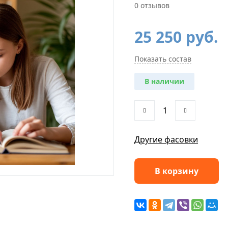
0 отзывов
25 250
руб.
Первоначальная
Текущая
цена
цена:
составляла
25
Показать состав
27
250 руб..
670 руб..
В наличии
Другие фасовки
В корзину