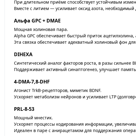
При длительном приёме способствует устойчивым измен
Вместе с литием — усиливает оксид азота, необходимый 
Альфа GPC + DMAE
Мощная холиновая пара.
Alpha GPC обеспечивает быстрый приток ацетилхолина,
Эта связка обеспечивает адекватный холиновый фон дл
DIHEXA
Синтетический аналог факторов роста, в разы сильнее B
Поддерживает активный синаптогенез, улучшает память,
4-DMA-7,8-DHF
Агонист TrkB-рецепторов, миметик BDNF.
Ускоряет метаболизм нейронов и усиливает LTP (долго
PRL-8-53
Мощный мнестик.
Ускоряет процессы кодирования информации, увеличива
Идеален в паре с анирацетамом для поддержания опер