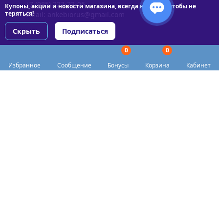
+7 (985) 227-22-05
Купоны, акции и новости магазина, всегда на связи чтобы не
теряться!
Email:
ankebiorus@gmail.com
Скрыть
Подписаться
0
0
Разделы сайта
Избранное
Сообщение
Бонусы
Корзина
Кабинет
Категории
Доставка
Biohacker Host в соцсетях
Публичная оферта
Политика конфиденциальности
Согласие на обработку персональных данных
Пункты выдачи
Акции