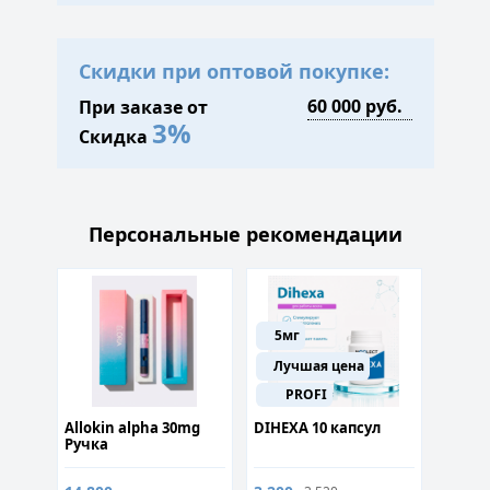
Скидки при оптовой покупке:
При заказе от
3%
Скидка
Персональные рекомендации
5мг
Лучшая цена
500
PROFI
р
Allokin alpha 30mg
DIHEXA 10 капсул
Monola
Ручка