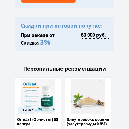
Скидки при оптовой покупке:
При заказе от
3%
Скидка
Персональные рекомендации
120мг
1мг
х 60
Orlistat (Орлистат) 60
Элеутерококк корень
Rapam
капсул
(элеутерозиды 0.8%)
50гр