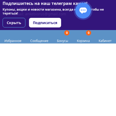
Подпишитесь на наш телеграм канал!
+7 (495) 227-22-05
+7 (985) 227-22-05
Купоны, акции и новости магазина, всегда на связи чтобы не
теряться!
Email:
ankebiorus@gmail.com
Скрыть
Подписаться
0
0
Разделы сайта
Избранное
Сообщение
Бонусы
Корзина
Кабинет
Категории
Доставка
Biohacker Host в соцсетях
Публичная оферта
Политика конфиденциальности
Согласие на обработку персональных данных