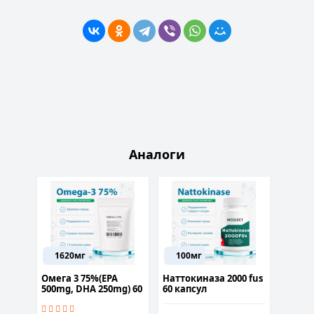
Аналоги
1620мг
100мг
50м
н 60
Омега 3 75%(EPA
Наттокиназа 2000 fus
P-5-P 
500mg, DHA 250mg) 60
60 капсул
капсул