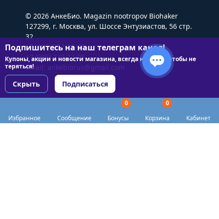
© 2026 АнкеБио. Magazin nootropov Biohaker
127299, г. Москва, ул. Шоссе Энтузиастов, 56 стр.
32
Подпишитесь на наш телеграм канал!
+7 (495) 227-22-05
+7 (985) 227-22-05
Купоны, акции и новости магазина, всегда на связи чтобы не
теряться!
Email:
ankebiorus@gmail.com
Скрыть
Подписаться
0
0
Разделы сайта
Избранное
Сообщение
Бонусы
Корзина
Кабинет
Категории
Доставка
Biohacker Host в соцсетях