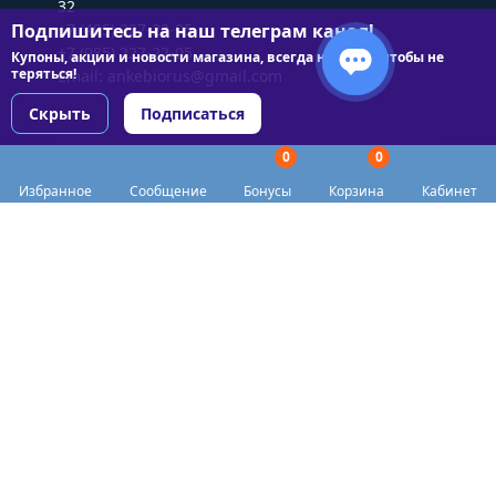
32
Подпишитесь на наш телеграм канал!
+7 (495) 227-22-05
+7 (985) 227-22-05
Купоны, акции и новости магазина, всегда на связи чтобы не
теряться!
Email:
ankebiorus@gmail.com
Скрыть
Подписаться
0
0
Разделы сайта
Избранное
Сообщение
Бонусы
Корзина
Кабинет
Категории
Доставка
Biohacker Host в соцсетях
Публичная оферта
Политика конфиденциальности