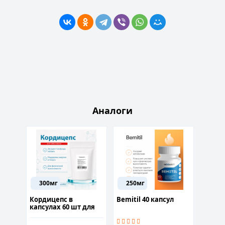
Аналоги
300мг
250мг
50м
ул
Кордицепс в
Bemitil 40 капсул
Брома
капсулах 60 шт для
стимуляции
иммунитета