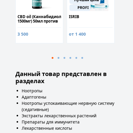
100
PROFI
ra
CBD oil (Каннабидиол
ISRIB
Ибухи
1500мг) 50мл против
стресса и мигрени
3 500
от 1 400
1 990
Данный товар представлен в
разделах
Ноотропы
Адаптогены
Ноотропы успокаивающие нервную систему
(седативные)
Экстракты лекарственных растений
Препараты для иммунитета
Лекарственные кислоты