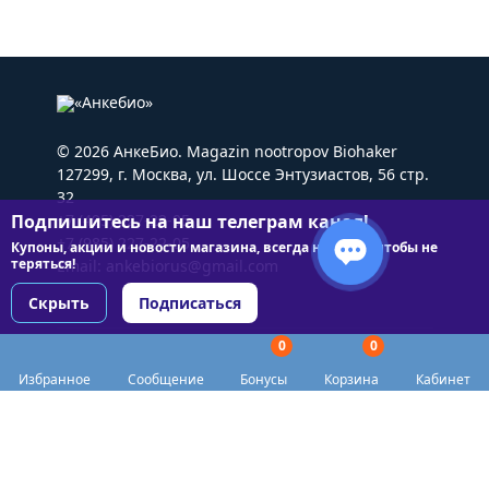
© 2026 АнкеБио. Magazin nootropov Biohaker
127299, г. Москва, ул. Шоссе Энтузиастов, 56 стр.
32
Подпишитесь на наш телеграм канал!
+7 (495) 227-22-05
+7 (985) 227-22-05
Купоны, акции и новости магазина, всегда на связи чтобы не
теряться!
Email:
ankebiorus@gmail.com
Скрыть
Подписаться
0
0
Разделы сайта
Избранное
Сообщение
Бонусы
Корзина
Кабинет
Категории
Доставка