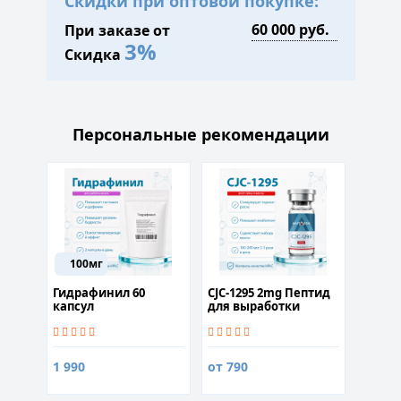
Скидки при оптовой покупке:
При заказе от
3%
Скидка
Персональные рекомендации
100мг
0гр
Гидрафинил 60
CJC-1295 2mg Пептид
Serrap
капсул
для выработки
капсу
гормона роста
1 650
1 990
от 790