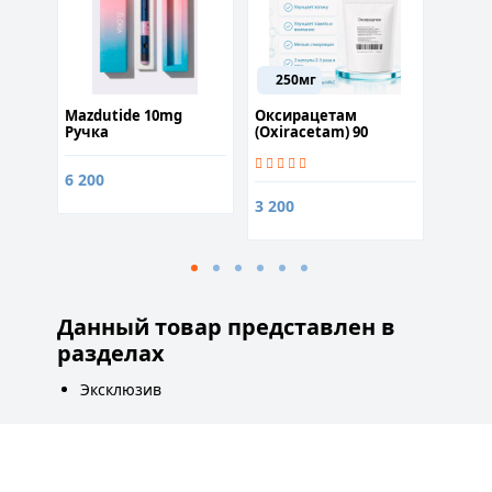
250мг
300
рный
Mazdutide 10mg
Оксирацетам
Корди
ina)
Ручка
(Oxiracetam) 90
40% 60
капсул
стиму
ена
иммун
6 200
900
3 200
Данный товар представлен в
разделах
Эксклюзив