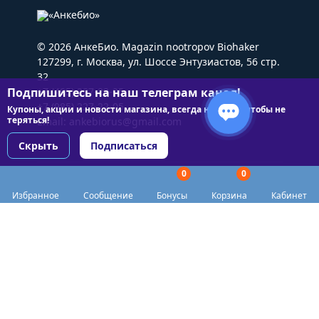
© 2026 АнкеБио. Magazin nootropov Biohaker
127299, г. Москва, ул. Шоссе Энтузиастов, 56 стр.
32
Подпишитесь на наш телеграм канал!
+7 (495) 227-22-05
+7 (985) 227-22-05
Купоны, акции и новости магазина, всегда на связи чтобы не
теряться!
Email:
ankebiorus@gmail.com
Скрыть
Подписаться
0
0
Разделы сайта
Избранное
Сообщение
Бонусы
Корзина
Кабинет
Категории
Доставка
Biohacker Host в соцсетях