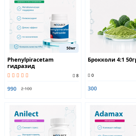
50мг
Phenylpiracetam
Брокколи 4:1 50г
гидразид
(Phenylpiracetam
0
8
Hydrazide) 25капсул
300
990
2 100