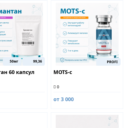
50мг
99,36
PROFI
ан 60 капсул
MOTS-c
0
от 3 000