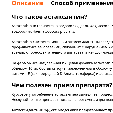
Описание
Способ применени
Что такое астаксантин?
Astaxanthin встречается в водорослях, дрожжах, лососе
водорослях Haematococcus pluvialis.
Astaxanthin считается мощным антиоксидантным средств
профилактике заболеваний, связанных с нарушением им
зрения, опорно-двигательного аппарата и желудочно-ки
На фармрынке натуральная пищевая добавка astaxanthin
объемом 10 мг. Состав капсулы, заключенной в оболочку
витамин Е (как природный D-Альфа-токоферол) и астакса
Чем полезен прием препарата?
Курсовое употребление астаксантина замедляет процесс
Неслучайно, что препарат показан спортсменам для пов
Антиоксидантный эффект биодобавки предотвращает пре