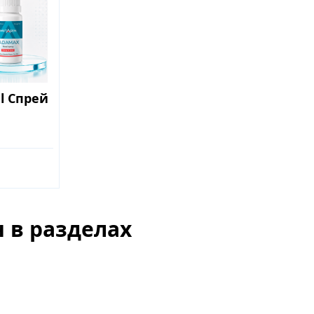
l Спрей
 в разделах