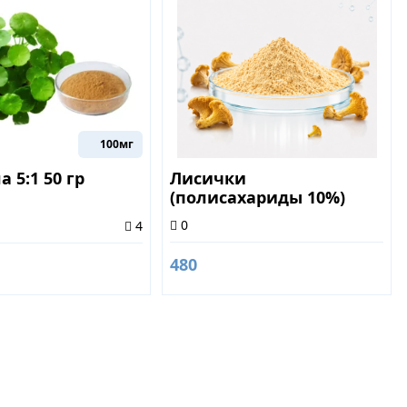
100мг
а 5:1 50 гр
Лисички
(полисахариды 10%)
50гр
0
4
480