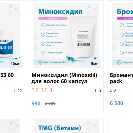
10мг
5мг
53 60
Миноксидил (Minoxidil)
Бромант
для волос 60 капсул
pack
0
12
5
6 500
990
2 300