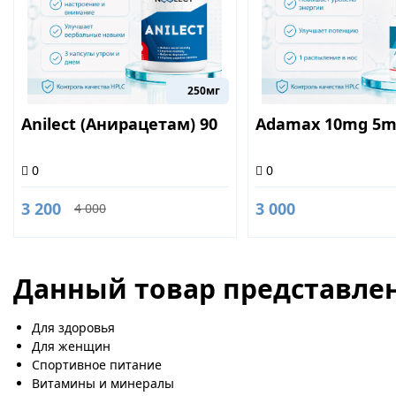
250мг
Anilect (Анирацетам) 90
Adamax 10mg 5m
0
0
3 200
3 000
4 000
Данный товар представлен
Для здоровья
Для женщин
Спортивное питание
Витамины и минералы