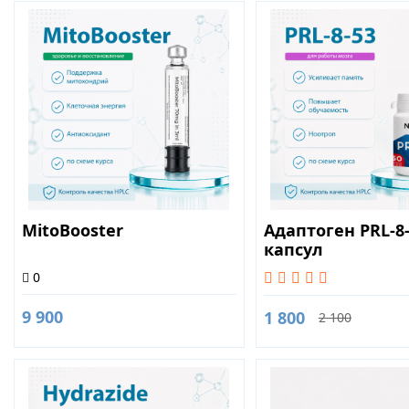
MitoBooster
Адаптоген PRL-8-
капсул
0
9 900
1 800
2 100