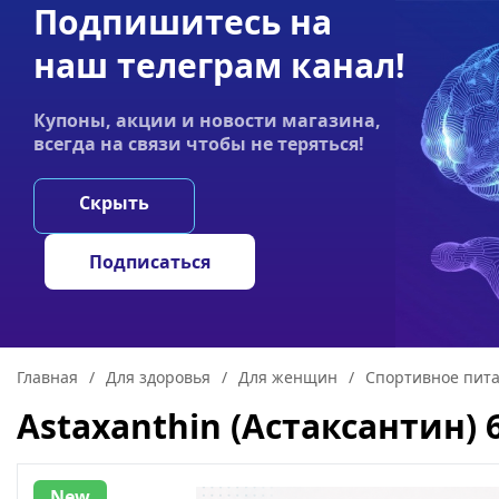
Подпишитесь на
Акции
Оплата
Статьи
Контакты
наш телеграм канал!
График работы:
Купоны, акции и новости магазина,
Пн-пт 9:00–19:00
всегда на связи чтобы не теряться!
НООТРОПЫ
ГРИ
Скрыть
Подписаться
Главная
/
Для здоровья
/
Для женщин
/
Спортивное пит
Astaxanthin (Астаксантин) 
New