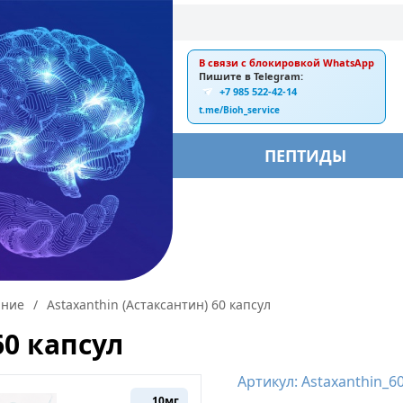
В связи с блокировкой WhatsApp
E-mail:
Пишите в Telegram:
+7 985 522-42-14
ankebiorus@gmail.com
t.me/Bioh_service
БЫ
ПЕПТИДЫ
ание
/
Astaxanthin (Астаксантин) 60 капсул
60 капсул
Артикул: Astaxanthin_6
10мг