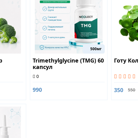
500мг
р
Trimethylglycine (TMG) 60
Готу Кол
капсул
0
990
350
550