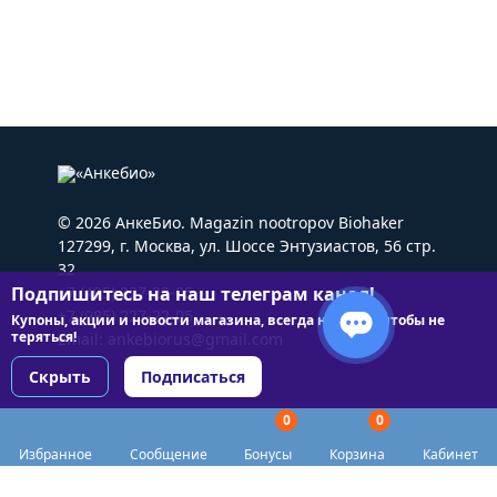
© 2026 АнкеБио. Magazin nootropov Biohaker
127299, г. Москва, ул. Шоссе Энтузиастов, 56 стр.
32
Подпишитесь на наш телеграм канал!
+7 (495) 227-22-05
+7 (985) 227-22-05
Купоны, акции и новости магазина, всегда на связи чтобы не
теряться!
Email:
ankebiorus@gmail.com
Скрыть
Подписаться
0
0
Разделы сайта
Избранное
Сообщение
Бонусы
Корзина
Кабинет
Категории