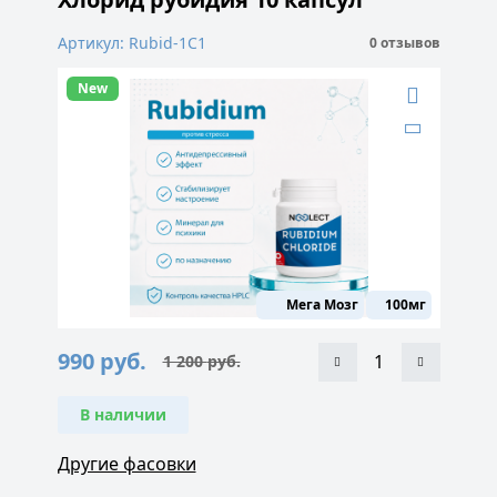
Артикул: Rubid-1C1
0 отзывов
New
Мега Мозг
100мг
990
руб.
1 200
руб.
Первоначальная
Текущая
цена
цена:
составляла
990 руб..
1
В наличии
200 руб..
Другие фасовки