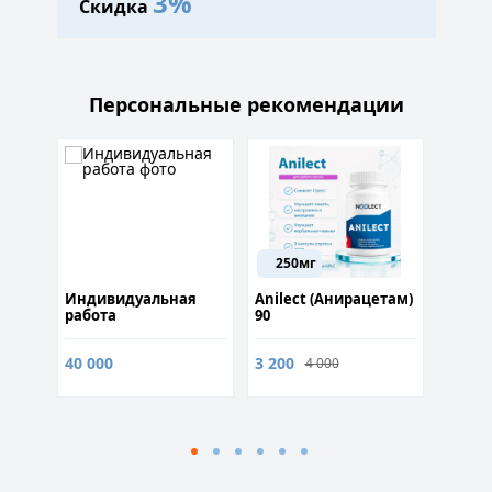
3%
Скидка
Персональные рекомендации
250мг
Индивидуальная
Anilect (Анирацетам)
Курс Б
работа
90
40 000
3 200
18 59
4 000