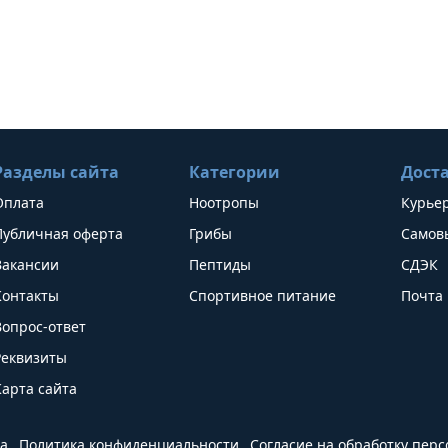
Разделы сайта
Категории
Дост
Оплата
Ноотропы
Курье
Публичная оферта
Грибы
Самов
Вакансии
Пептиды
СДЭК
Контакты
Спортивное питание
Почта 
Вопрос-ответ
Реквизиты
Карта сайта
а
Политика конфиденциальности
Согласие на обработку пер