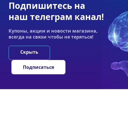
Подпишитесь на
Акции
Оплата
Статьи
Контакты
наш телеграм канал!
График работы:
Купоны, акции и новости магазина,
Пн-пт 9:00–19:00
всегда на связи чтобы не теряться!
НООТРОПЫ
ГРИ
Скрыть
Подписаться