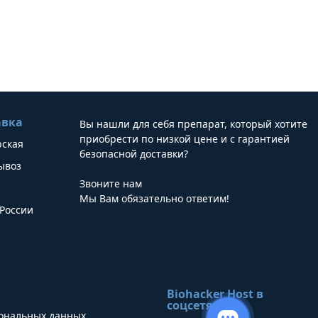
авка
Вы нашли для себя препарат, который хотите
приобрести по низкой цене и с гарантией
рская
безопасной доставки?
ывоз
Звоните нам
Мы Вам обязательно ответим!
России
Biohacker Host в
соцсетях
сональных данных