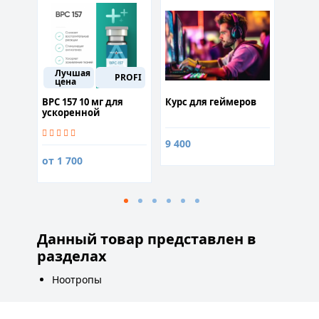
Ме
Лучшая
PROFI
100
цена
мг
BPC 157 10 мг для
Курс для геймеров
Хлори
ускоренной
капсу
регенерации и
защиты от токсинов
9 400
990
1
от 1 700
Данный товар представлен в
разделах
Ноотропы