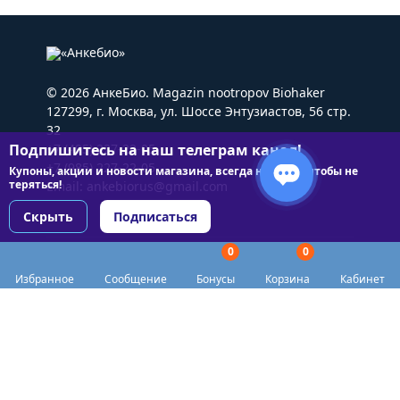
© 2026 АнкеБио. Magazin nootropov Biohaker
127299, г. Москва, ул. Шоссе Энтузиастов, 56 стр.
32
Подпишитесь на наш телеграм канал!
+7 (495) 227-22-05
+7 (985) 227-22-05
Купоны, акции и новости магазина, всегда на связи чтобы не
теряться!
Email:
ankebiorus@gmail.com
Скрыть
Подписаться
0
0
Разделы сайта
Избранное
Сообщение
Бонусы
Корзина
Кабинет
Категории
Доставка