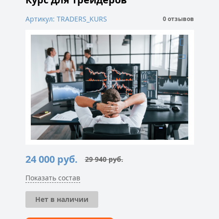
Артикул: TRADERS_KURS
0 отзывов
24 000
руб.
29 940
руб.
Первоначальная
Текущая
цена
цена:
составляла
24
Показать состав
29
000 руб..
940 руб..
Нет в наличии