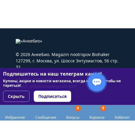
© 2026 АнкеБио. Magazin nootropov Biohaker
127299, г. Москва, ул. Шоссе Энтузиастов, 56 стр.
32
Подпишитесь на наш телеграм канал!
+7 (495) 227-22-05
+7 (985) 227-22-05
Купоны, акции и новости магазина, всегда на связи чтобы не
теряться!
Email:
ankebiorus@gmail.com
Скрыть
Подписаться
0
0
Разделы сайта
Избранное
Сообщение
Бонусы
Корзина
Кабинет
Категории