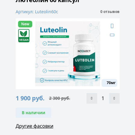
Артикул: Luteolin60c
0 отзывов
New
70мг
1 900
руб.
2 300
руб.
Первоначальная
Текущая
цена
цена:
составляла
1
2
900 руб..
В наличии
300 руб..
Другие фасовки