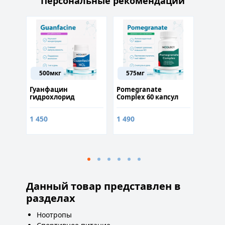
Персональные рекомендации
500мкг
575мг
ие
Гуанфацин
Pomegranate
Пальм
гидрохлорид
Complex 60 капсул
(жирн
(Guanfacine HCL) 60
25%) 5
капсул
1 450
1 490
500
Данный товар представлен в
разделах
Ноотропы