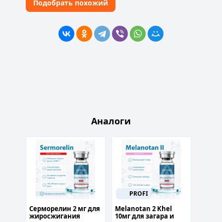
Подобрать похожий
Аналоги
PROFI
P
тид)
Серморелин 2 мг для
Melanotan 2 Khel
MOTS-
жиросжигания
10мг для загара и