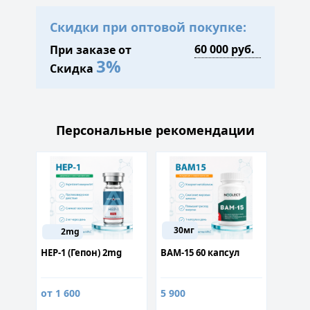
Скидки при оптовой покупке:
При заказе от
3%
Скидка
Персональные рекомендации
30мг
2mg
00
HEP-1 (Гепон) 2mg
BAM-15 60 капсул
Цинка
60 кап
от 1 600
5 900
350