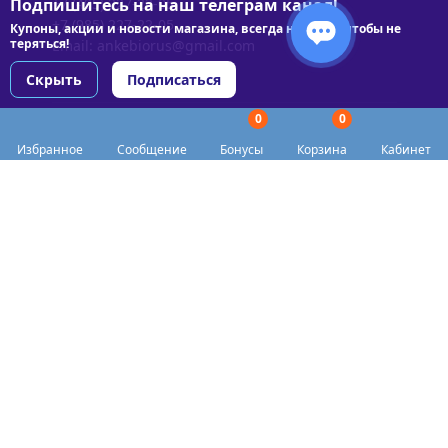
Подпишитесь на наш телеграм канал!
+7 (495) 227-22-05
+7 (985) 227-22-05
Купоны, акции и новости магазина, всегда на связи чтобы не
теряться!
Email:
ankebiorus@gmail.com
Скрыть
Подписаться
0
0
Разделы сайта
Избранное
Сообщение
Бонусы
Корзина
Кабинет
Категории
Доставка
Biohacker Host в соцсетях
Публичная оферта
Политика конфиденциальности
Согласие на обработку персональных данных
Пункты выдачи
Акции