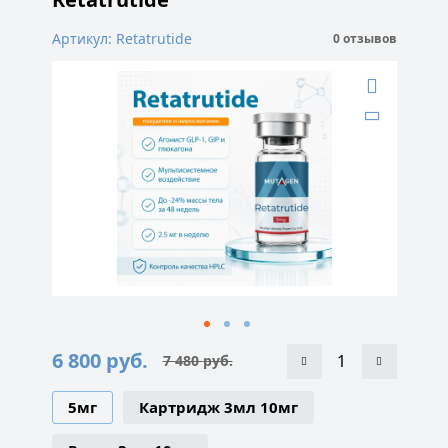
Артикул: Retatrutide
0 отзывов
6 800
руб.
7 480
руб.
Первоначальная
Текущая
цена
цена:
составляла
6
5мг
Картридж 3мл 10мг
7
800 руб..
480 руб..