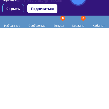
Email:
ankebiorus@gmail.com
Скрыть
Подписаться
0
0
Разделы сайта
Избранное
Сообщение
Бонусы
Корзина
Кабинет
Категории
Доставка
Biohacker Host в соцсетях
Публичная оферта
Политика конфиденциальности
Согласие на обработку персональных данных
Пункты выдачи
Акции