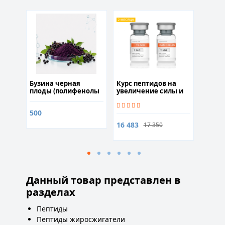
20м
я
Бузина черная
Курс пептидов на
Литий 
плоды (полифенолы
увеличение силы и
шт
20%) 50гр
выносливости с
защитой суставов 2
500
900
месяца
16 483
17 350
Данный товар представлен в
разделах
Пептиды
Пептиды жиросжигатели