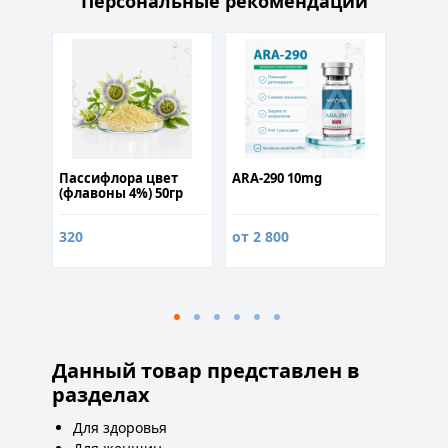
Персональные рекомендации
250
Пассифлора цвет
ARA-290 10mg
Анира
ра
(флавоны 4%) 50гр
капсу
,5%)
320
от 2 800
3 200
Данный товар представлен в
разделах
Для здоровья