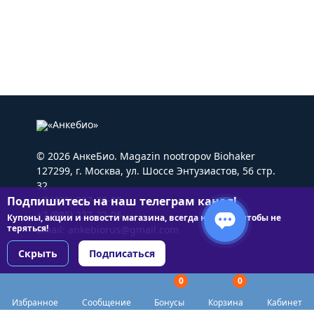
© 2026 АнкеБио. Magazin nootropov Biohaker
127299, г. Москва, ул. Шоссе Энтузиастов, 56 стр.
32
Подпишитесь на наш телеграм канал!
+7 (495) 227-22-05
+7 (985) 227-22-05
Купоны, акции и новости магазина, всегда на связи чтобы не
теряться!
Email:
ankebiorus@gmail.com
Скрыть
Подписаться
0
0
Разделы сайта
Избранное
Сообщение
Бонусы
Корзина
Кабинет