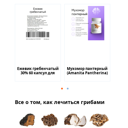
й 60
Ежевик гребенчатый
Мухомор пантерный
Мухом
30% 60 капсул для
(Amanita Pantherina)
нормализации
60 капсул для
п
и
обменных процессов
стимуляции обмена
ум
й
веществ
ф
а
Все о том, как лечиться грибами