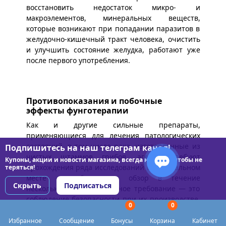
восстановить недостаток микро- и
макроэлементов, минеральных веществ,
которые возникают при попадании паразитов в
желудочно-кишечный тракт человека, очистить
и улучшить состояние желудка, работают уже
после первого употребления.
Противопоказания и побочные
эффекты фунготерапии
Как и другие сильные препараты,
применяющиеся для лечения патологических
состояний, в том числе рака, изготовленные из
Подпишитесь на наш телеграм канал!
чистых штаммов грибов, агенты требуют
Купоны, акции и новости магазина, всегда на связи чтобы не
прохождения ряда исследований в специальном
теряться!
месте — лаборатории, обзор в течение
Скрыть
Подписаться
нескольких месяцев. Главное требование — это
соблюдение безопасности при их производстве.
0
0
Перед выходом на российский богатый
фармацевтический рынок все медикаменты
Избранное
Сообщение
Бонусы
Корзина
Кабинет