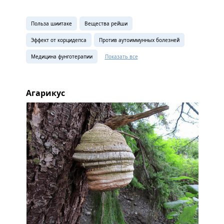
Польза шиитаке
Вещества рейши
Эффект от корцидепса
Против аутоиммунных болезней
Медицина фунготерапии
Показать все
Агарикус