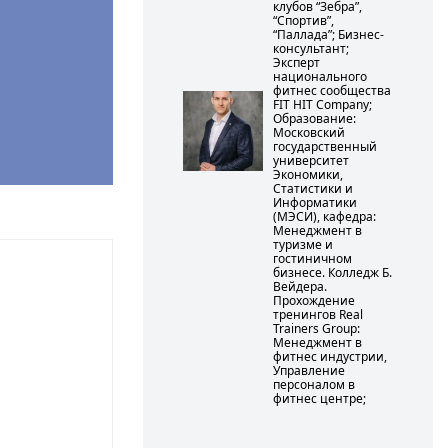
клубов “Зебра”,
“Спортив”,
“Паллада”; Бизнес-
консультант;
Эксперт
национального
фитнес сообщества
FIT HIT Company;
Образование:
Московский
государственный
университет
Экономики,
Статистики и
Информатики
(МЭСИ), кафедра:
Менеджмент в
туризме и
гостиничном
бизнесе. Колледж Б.
Вейдера.
Прохождение
тренингов Real
Trainers Group:
Менеджмент в
фитнес индустрии,
Управление
персоналом в
фитнес центре;