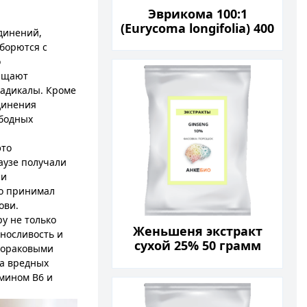
Эврикома 100:1
(Eurycoma longifolia) 400
динений,
капсул
борются с
о
ращают
радикалы. Кроме
единения
ободных
это
аузе получали
 и
то принимал
ови.
у не только
Женьшеня экстракт
ыносливость и
сухой 25% 50 грамм
ивораковыми
Ginseng
ма вредных
амином B6 и