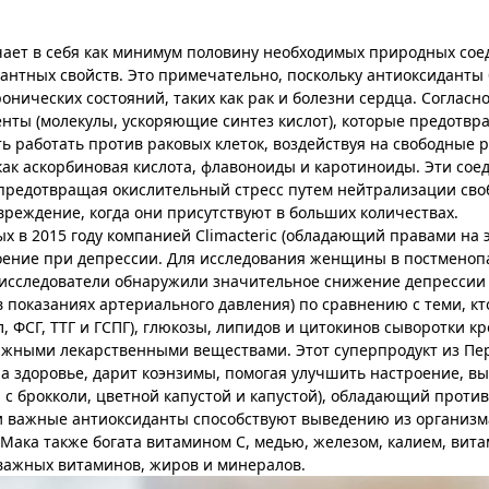
чает в себя как минимум половину необходимых природных сое
нтных свойств. Это примечательно, поскольку антиоксиданты 
нических состояний, таких как рак и болезни сердца. Согласн
нты (молекулы, ускоряющие синтез кислот), которые предотв
ь работать против раковых клеток, воздействуя на свободные 
 как аскорбиновая кислота, флавоноиды и каротиноиды. Эти со
 предотвращая окислительный стресс путем нейтрализации св
вреждение, когда они присутствуют в больших количествах.
х в 2015 году компанией Climacteric (обладающий правами на 
роение при депрессии. Для исследования женщины в постменоп
и исследователи обнаружили значительное снижение депрессии
в показаниях артериального давления) по сравнению с теми, к
, ФСГ, ТТГ и ГСПГ), глюкозы, липидов и цитокинов сыворотки кр
ажными лекарственными веществами. Этот суперпродукт из Пер
а здоровье, дарит коэнзимы, помогая улучшить настроение, в
 с брокколи, цветной капустой и капустой), обладающий прот
ти важные антиоксиданты способствуют выведению из организ
Мака также богата витамином С, медью, железом, калием, вит
 важных витаминов, жиров и минералов.