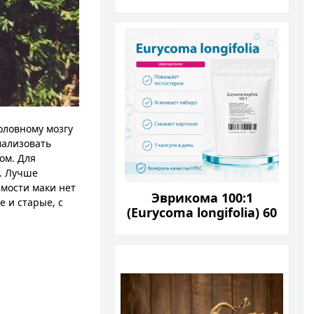
оловному мозгу
мализовать
ом. Для
х. Лучше
имости маки нет
Эврикома 100:1
 и старые, с
(Eurycoma longifolia) 60
капсул