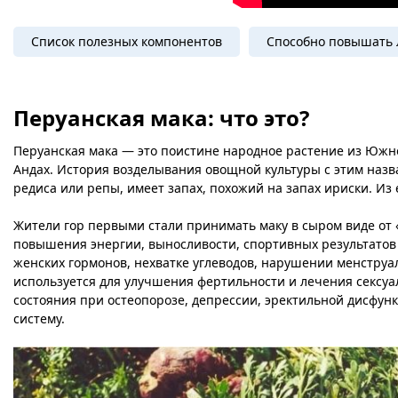
Список полезных компонентов
Способно повышать 
Перуанская мака: что это?
Перуанская мака — это поистине народное растение из Южно
Андах. История возделывания овощной культуры с этим назв
редиса или репы, имеет запах, похожий на запах ириски. Из
Жители гор первыми стали принимать маку в сыром виде от «
повышения энергии, выносливости, спортивных результатов
женских гормонов, нехватке углеводов, нарушении менструал
используется для улучшения фертильности и лечения сексу
состояния при остеопорозе, депрессии, эректильной дисфун
систему.