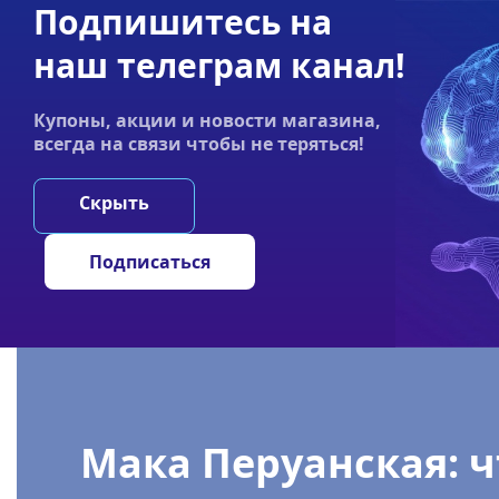
Подпишитесь на
Акции
Оплата
Статьи
Контакты
наш телеграм канал!
График работы:
Купоны, акции и новости магазина,
Пн-пт 9:00–19:00
всегда на связи чтобы не теряться!
НООТРОПЫ
ГРИ
Скрыть
Главная
/
Статьи
/
Мака Перуанская: что такое Maca, инс
Подписаться
Мака Перуанская: ч