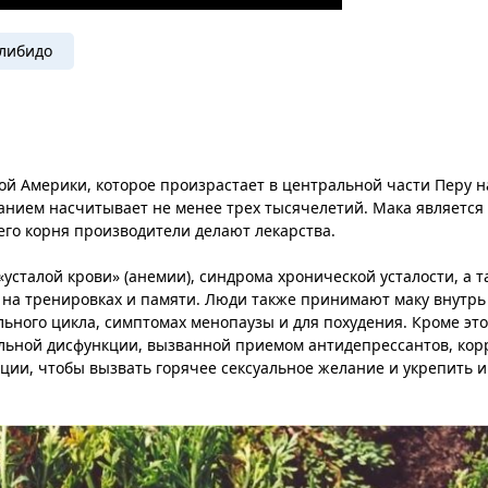
либидо
й Америки, которое произрастает в центральной части Перу на
анием насчитывает не менее трех тысячелетий. Мака является
 его корня производители делают лекарства.
усталой крови» (анемии), синдрома хронической усталости, а т
 на тренировках и памяти. Люди также принимают маку внутрь
ьного цикла, симптомах менопаузы и для похудения. Кроме это
альной дисфункции, вызванной приемом антидепрессантов, ко
кции, чтобы вызвать горячее сексуальное желание и укрепить