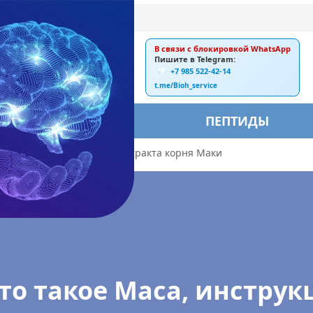
В связи с блокировкой WhatsApp
E-mail:
Пишите в Telegram:
+7 985 522-42-14
ankebiorus@gmail.com
t.me/Bioh_service
БЫ
ПЕПТИДЫ
трукция по применению экстракта корня Маки
то такое Maca, инструк