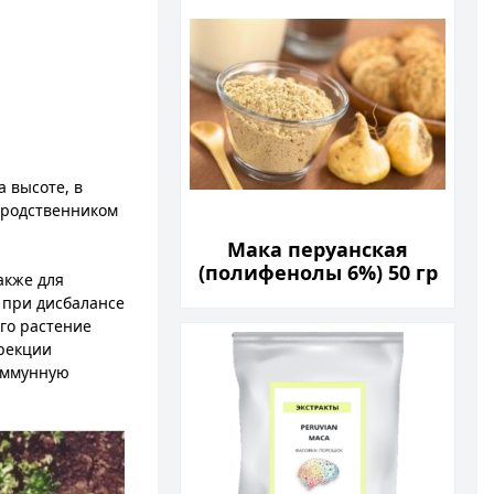
 высоте, в
 родственником
Мака перуанская
(полифенолы 6%) 50 гр
акже для
 при дисбалансе
го растение
ррекции
 иммунную