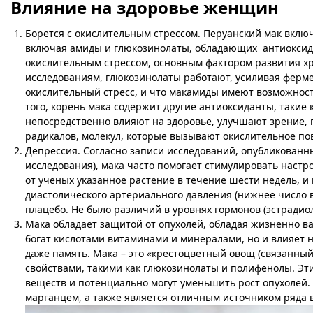
Влияние на здоровье женщин
Борется с окислительным стрессом. Перуанский мак вклю
включая амиды и глюкозинолаты, обладающих антиоксида
окислительным стрессом, основным фактором развития хро
исследованиям, глюкозинолаты работают, усиливая ферме
окислительный стресс, и что макамиды имеют возможност
того, корень мака содержит другие антиоксиданты, такие
непосредственно влияют на здоровье, улучшают зрение,
радикалов, молекул, которые вызывают окислительное по
Депрессия. Согласно записи исследований, опубликованны
исследования), мака часто помогает стимулировать наст
от ученых указанное растение в течение шести недель, 
диастолического артериального давления (нижнее число 
плацебо. Не было различий в уровнях гормонов (эстрадиол
Мака обладает защитой от опухолей, обладая жизненно в
богат кислотами витаминами и минералами, но и влияет н
даже память. Мака – это «крестоцветный овощ (связанный
свойствами, такими как глюкозинолаты и полифенолы. Э
веществ и потенциально могут уменьшить рост опухолей. 
марганцем, а также является отличным источником ряда