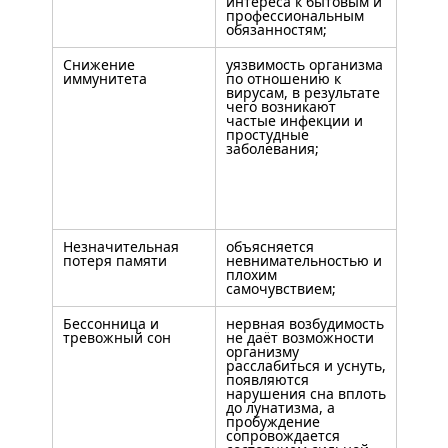
интереса к бытовым и
профессиональным
обязанностям;
Снижение
уязвимость организма
иммунитета
по отношению к
вирусам, в результате
чего возникают
частые инфекции и
простудные
заболевания;
Незначительная
объясняется
потеря памяти
невнимательностью и
плохим
самочувствием;
Бессонница и
нервная возбудимость
тревожный сон
не даёт возможности
организму
расслабиться и уснуть,
появляются
нарушения сна вплоть
до лунатизма, а
пробуждение
сопровождается