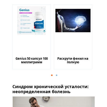
сул
Genius 50 капсул 100
Раскрути фенил на
Gen
миллиграмм
полную
Синдром хронической усталости:
неопределенная болезнь