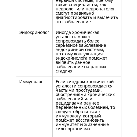
нервной системы, поэтому
такие специалисты, как
невролог или невропатолог,
смогут правильно
диагностировать и вылечить
это заболевание
Эндокринолог
Иногда хроническая
усталость может
сопровождать более
серьёзное заболевание
эндокринной системы,
поэтому консультация
эндокринолога поможет
выявить данное
заболевание на ранних
стадиях
Иммунолог
Если синдром хронической
усталости сопровождается
частыми простудами,
обострениями хронических
заболеваний или
рецидивами раннее
перенесённых болезней, то
следует обратиться к
иммунологу, который
поможет восстановить
иммунитет и жизненные
силы организма