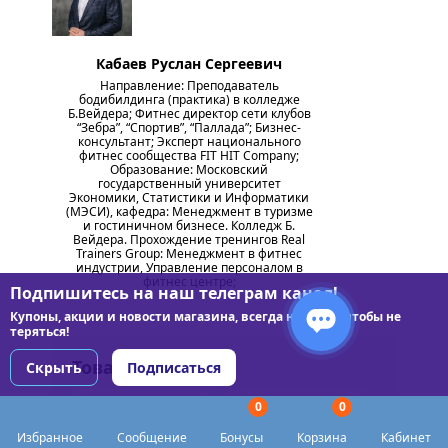
Кабаев Руслан Сергеевич
Направление: Преподаватель
бодибилдинга (практика) в колледже
Б.Вейдера; Фитнес директор сети клубов
“Зебра”, “Спортив”, “Паллада”; Бизнес-
консультант; Эксперт национального
фитнес сообщества FIT HIT Company;
Образование: Московский
государственный университет
Экономики, Статистики и Информатики
(МЭСИ), кафедра: Менеджмент в туризме
и гостиничном бизнесе. Колледж Б.
Вейдера. Прохождение тренингов Real
Trainers Group: Менеджмент в фитнес
индустрии, Управление персоналом в
фитнес центре;
Подпишитесь на наш телеграм канал!
Купоны, акции и новости магазина, всегда на связи чтобы не
теряться!
Товары из статьи
Скрыть
Подписаться
0
0
Избранное
Сообщение
Бонусы
Корзина
Кабинет