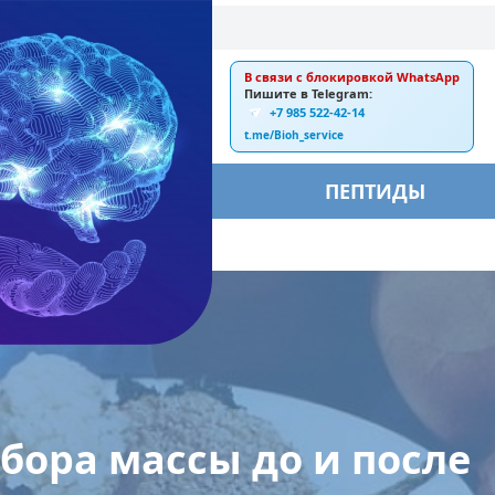
В связи с блокировкой WhatsApp
E-mail:
Пишите в Telegram:
+7 985 522-42-14
ankebiorus@gmail.com
t.me/Bioh_service
БЫ
ПЕПТИДЫ
тренировки
бора массы до и после