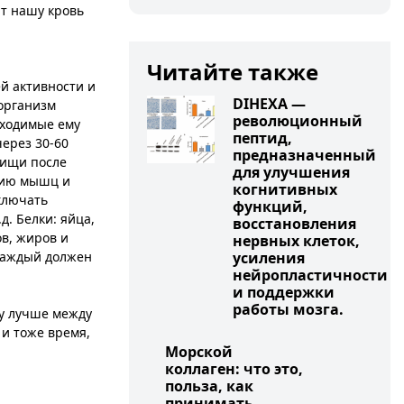
ют нашу кровь
Читайте также
й активности и
DIHEXA —
организм
революционный
бходимые ему
пептид,
через 30-60
предназначенный
пищи после
для улучшения
ению мышц и
когнитивных
ключать
функций,
. Белки: яйца,
восстановления
ов, жиров и
нервных клеток,
 каждый должен
усиления
нейропластичности
и поддержки
работы мозга.
ду лучше между
и тоже время,
Морской
коллаген: что это,
польза, как
принимать