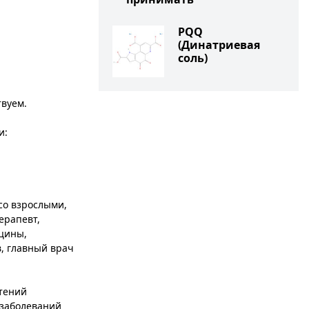
PQQ
(Динатриевая
соль)
твуем.
и:
со взрослыми,
ерапевт,
цины,
, главный врач
етений
 заболеваний