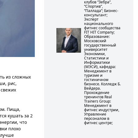
клубов “Зебра”,
“Спортив”,
“Паллада”; Бизнес-
консультант;
Эксперт
национального
фитнес сообщества
FIT HIT Company;
Образование:
Московский
государственный
университет
Экономики,
Статистики и
Информатики
(МЭСИ), кафедра:
Менеджмент в
туризме и
ять из сложных
гостиничном
ши, рис,
бизнесе. Колледж Б.
Вейдера.
 свежих
Прохождение
тренингов Real
Trainers Group:
Менеджмент в
ом. Пища,
фитнес индустрии,
Управление
тся кушать за 2
персоналом в
энергии, что
фитнес центре;
вки плохо
 лучше