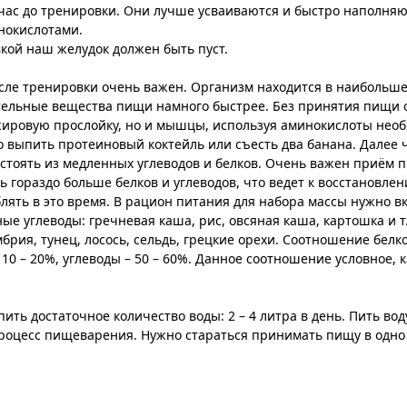
 час до тренировки. Они лучше усваиваются и быстро наполня
нокислотами.
кой наш желудок должен быть пуст.
ле тренировки очень важен. Организм находится в наибольше
тельные вещества пищи намного быстрее. Без принятия пищи 
ировую прослойку
, но и мышцы, используя аминокислоты нео
 выпить протеиновый коктейль или съесть два банана. Далее 
тоять из медленных углеводов и белков. Очень важен приём 
ь гораздо больше белков и углеводов, что ведет к восстановл
лять в это время. В рацион питания для набора массы нужно в
 углеводы: гречневая каша, рис, овсяная каша, картошка и т.д
мбрия, тунец, лосось, сельдь, грецкие орехи. Соотношение белк
 10 – 20%, углеводы – 50 – 60%. Данное соотношение условное,
ть достаточное количество воды: 2 – 4 литра в день. Пить во
роцесс пищеварения. Нужно стараться принимать пищу в одно 