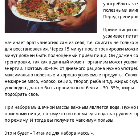
употреблять за
полезными ами
Перед трениров
Приём пищи пос
усваивает пита
начинает брать энергию сам из себя, т.е. сжигать не только
ж
для восстановления. Через 15 минут после тренировки можно
минут должен быть полноценный приём пищи. Он должен сос
тренировки, так как в данный момент организм может усвоит
энергии. Поэтому 30-40% от дневного рациона нужно употреб
максимально полезные и хорошо усвояемые продукты. Сложные
нежирное мясо, молоко, кефир, творог, рыба и т.д. Жиры: ску
углеводов должно быть правильным: белки – 30- 35%, жиры –
подобрать свое.
При наборе мышечной массы важным является вода. Нужно пи
приемами пищи, потому что во время еды вода затрудняет п
по режиму. И тогда вы получите максимум пользы.
Это и будет «Питание для набора массы».