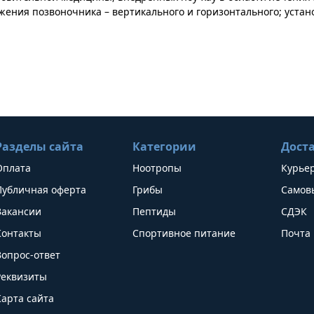
жения позвоночника – вертикального и горизонтального; устан
Разделы сайта
Категории
Дост
Оплата
Ноотропы
Курье
Публичная оферта
Грибы
Самов
Вакансии
Пептиды
СДЭК
Контакты
Спортивное питание
Почта 
Вопрос-ответ
Реквизиты
Карта сайта