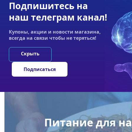
Подпишитесь на
Акции
Оплата
Статьи
Контакты
наш телеграм канал!
График работы:
Купоны, акции и новости магазина,
Пн-пт 9:00–19:00
всегда на связи чтобы не теряться!
НООТРОПЫ
ГРИ
Скрыть
Главная
/
Статьи
/
Питание для набора массы до и после 
Подписаться
Питание для на