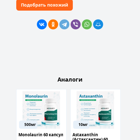
Подобрать похожий
Аналоги
500мг
10мг
50м
олин
Monolaurin 60 капсул
Astaxanthin
Apigen
(Астаксантин) 60
60 кап