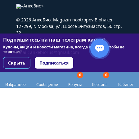
© 2026 АнкеБио. Magazin nootropov Biohaker
127299, г. Москва, ул. Шоссе Энтузиастов, 56 стр.
32
Подпишитесь на наш телеграм канал!
+7 (495) 227-22-05
+7 (985) 227-22-05
Купоны, акции и новости магазина, всегда на связи чтобы не
теряться!
Email:
ankebiorus@gmail.com
Скрыть
Подписаться
0
0
Разделы сайта
Избранное
Сообщение
Бонусы
Корзина
Кабинет
Категории
Доставка
Biohacker Host в соцсетях