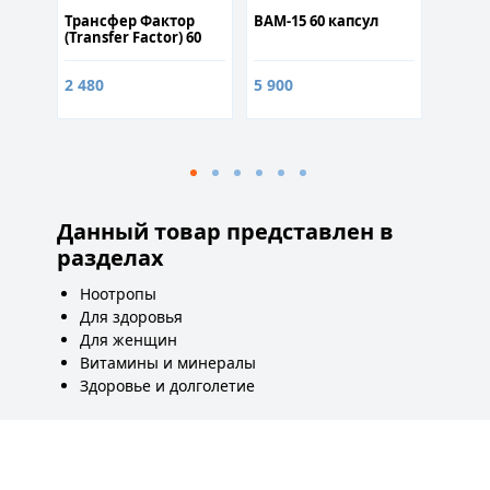
Трансфер Фактор
BAM-15 60 капсул
Ежеви
(Transfer Factor) 60
30% 60
капс
норма
обмен
2 480
5 900
900
1
Данный товар представлен в
разделах
Ноотропы
Для здоровья
Для женщин
Витамины и минералы
Здоровье и долголетие