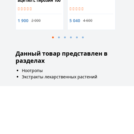
g) 60
ацетил L тирозин 100
капсул
2 000
1 900
5 040
2 000
4 600
Данный товар представлен в
разделах
Ноотропы
Экстракты лекарственных растений