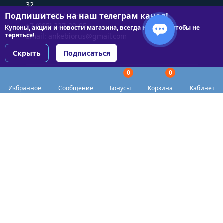
32
Подпишитесь на наш телеграм канал!
+7 (495) 227-22-05
+7 (985) 227-22-05
Купоны, акции и новости магазина, всегда на связи чтобы не
теряться!
Email:
ankebiorus@gmail.com
Скрыть
Подписаться
0
0
Разделы сайта
Избранное
Сообщение
Бонусы
Корзина
Кабинет
Категории
Доставка
Biohacker Host в соцсетях
Публичная оферта
Политика конфиденциальности