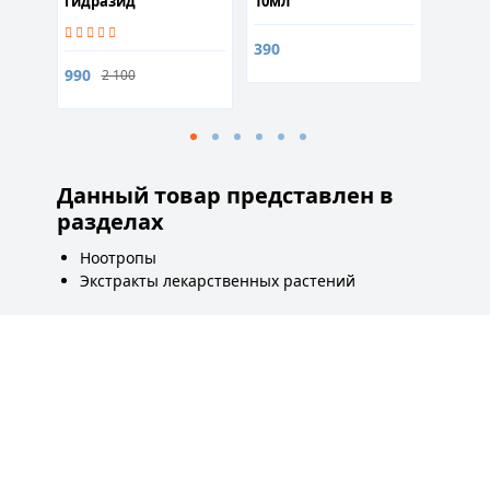
гидразид
10мл
капсу
(Phenylpiracetam
Hydrazide) 25капсул
390
1 490
990
2 100
Данный товар представлен в
разделах
Ноотропы
Экстракты лекарственных растений