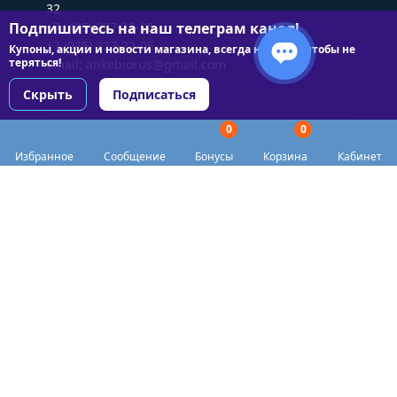
32
Подпишитесь на наш телеграм канал!
+7 (495) 227-22-05
+7 (985) 227-22-05
Купоны, акции и новости магазина, всегда на связи чтобы не
теряться!
Email:
ankebiorus@gmail.com
Скрыть
Подписаться
0
0
Разделы сайта
Избранное
Сообщение
Бонусы
Корзина
Кабинет
Категории
Доставка
Biohacker Host в соцсетях
Публичная оферта
Политика конфиденциальности