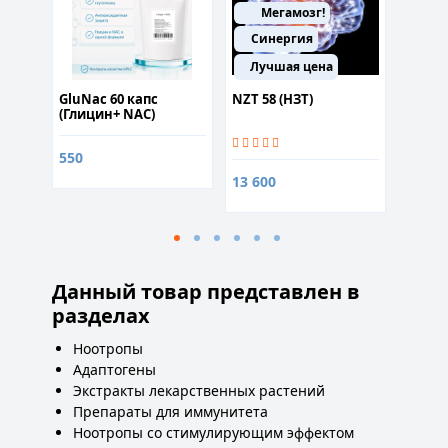
Мегамозг!
Синергия
Лучшая цена
50м
псул
GluNac 60 капс
NZT 58 (НЗТ)
P-5-P 
(Глицин+ NAC)
550
600
13 600
Данный товар представлен в
разделах
Ноотропы
Адаптогены
Экстракты лекарственных растений
Препараты для иммунитета
Ноотропы со стимулирующим эффектом