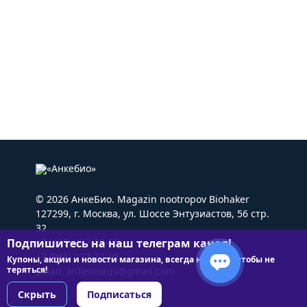
© 2026 АнкеБио. Magazin nootropov Biohaker
127299, г. Москва, ул. Шоссе Энтузиастов, 56 стр.
32
Подпишитесь на наш телеграм канал!
+7 (495) 227-22-05
+7 (985) 227-22-05
Купоны, акции и новости магазина, всегда на связи чтобы не
теряться!
Email:
ankebiorus@gmail.com
Скрыть
Подписаться