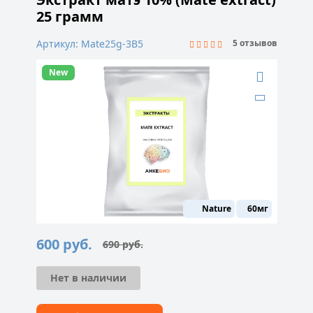
25 грамм
Артикул: Mate25g-3B5
5 отзывов
New
Nature
60мг
600
руб.
690
руб.
Первоначальная
Текущая
цена
цена:
составляла
600 руб..
690 руб..
Нет в наличии