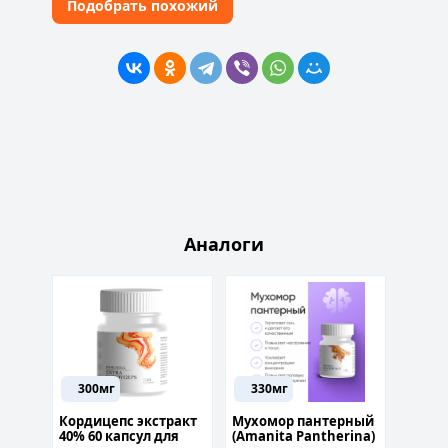
Подобрать похожий
Аналоги
0мг
300мг
330мг
250
акт
Кордицепс экстракт
Мухомор пантерный
Bemiti
амм
40% 60 капсул для
(Amanita Pantherina)