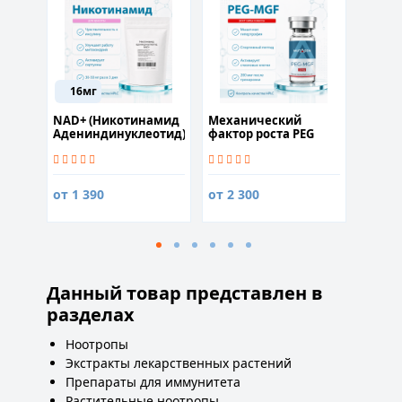
16мг
ов
NAD+ (Никотинамид
Механический
N-Аце
Адениндинуклеотид)
фактор роста PEG
60 кап
MGF 2 mg
690
от 1 390
от 2 300
Данный товар представлен в
разделах
Ноотропы
Экстракты лекарственных растений
Препараты для иммунитета
Растительные ноотропы