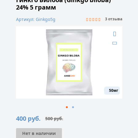
24% 5 грамм
Артикул: Ginkgo5g
3 отзыва
50мг
400
руб.
500
руб.
Первоначальная
Текущая
цена
цена:
составляла
400 руб..
500 руб..
Нет в наличии