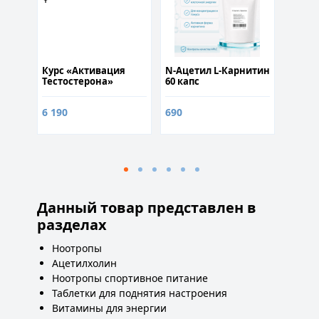
Курс «Активация
N-Ацетил L-Карнитин
Инди
Тестостерона»
60 капс
курс Б
недел
6 190
690
7 000
Данный товар представлен в
разделах
Ноотропы
Ацетилхолин
Ноотропы спортивное питание
Таблетки для поднятия настроения
Витамины для энергии