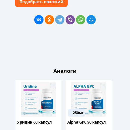
Подобрать похожий
Аналоги
250мг
400
Уридин 60 капсул
Alpha GPC 90 капсул
Ацети
) 60
Битарт