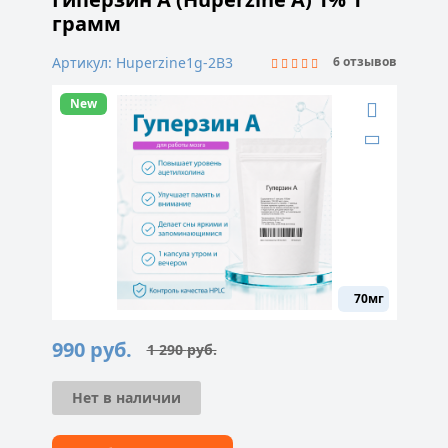
грамм
Артикул: Huperzine1g-2B3
6 отзывов
New
70мг
990
руб.
1 290
руб.
Первоначальная
Текущая
цена
цена:
составляла
990 руб..
1
Нет в наличии
290 руб..